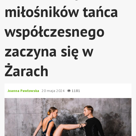
miłośników tańca
współczesnego
zaczyna się w
Żarach
Joanna Pawłowska
20 maja 2024
1181