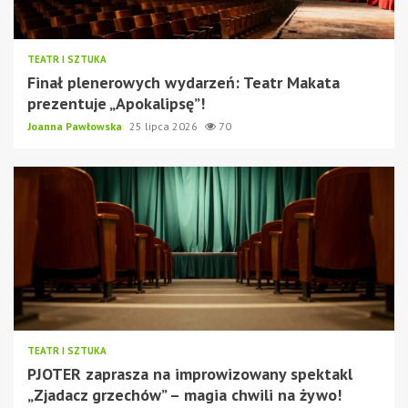
TEATR I SZTUKA
Finał plenerowych wydarzeń: Teatr Makata
prezentuje „Apokalipsę”!
Joanna Pawłowska
25 lipca 2026
70
TEATR I SZTUKA
PJOTER zaprasza na improwizowany spektakl
„Zjadacz grzechów” – magia chwili na żywo!