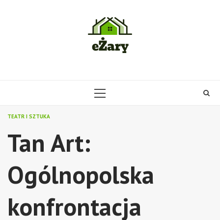
Skip
to
content
PRIMARY
MENU
TEATR I SZTUKA
Tan Art:
Ogólnopolska
konfrontacja