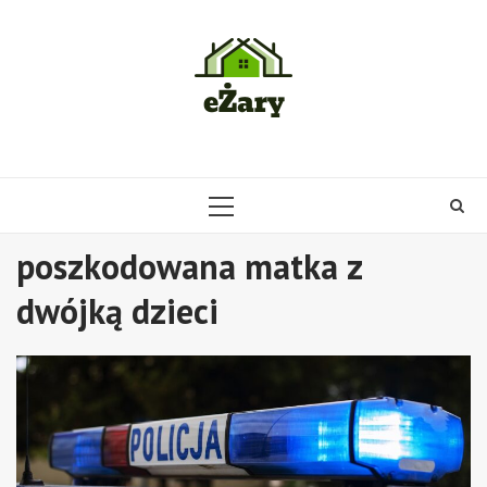
Skip
to
content
PRIMARY
MENU
poszkodowana matka z
dwójką dzieci