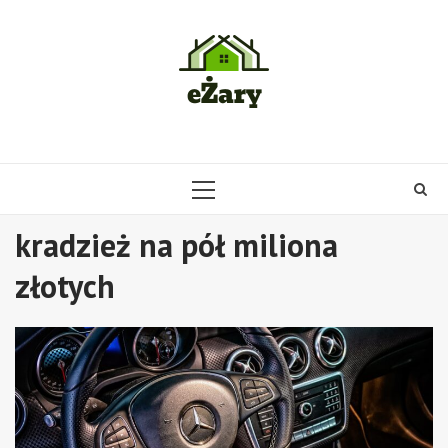
Skip
to
content
PRIMARY
MENU
kradzież na pół miliona
złotych