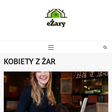
Skip
to
content
PRIMARY
MENU
KOBIETY Z ŻAR