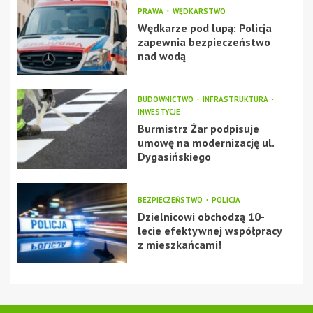
PRAWA
WĘDKARSTWO
Wędkarze pod lupą: Policja
zapewnia bezpieczeństwo
nad wodą
BUDOWNICTWO
INFRASTRUKTURA
INWESTYCJE
Burmistrz Żar podpisuje
umowę na modernizację ul.
Dygasińskiego
BEZPIECZEŃSTWO
POLICJA
Dzielnicowi obchodzą 10-
lecie efektywnej współpracy
z mieszkańcami!