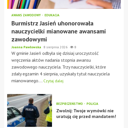
AWANS ZAWODOWY
EDUKACJA
Burmistrz Jasień uhonorowała
nauczycielki mianowane awansami
zawodowymi
Joanna Pawłowska
8 sierpnia 2026
8
W gminie Jasień odbyła się dzisiaj uroczystość
wręczenia aktów nadania stopnia awansu
zawodowego nauczyciela. Trzy nauczycielki, które
zdały egzamin 4 sierpnia, uzyskały tytuł nauczyciela
mianowanego....
Czytaj dalej
BEZPIECZEŃSTWO
POLICJA
Zwolnij: Twoje wymówki nie
uratują cię przed mandatem!