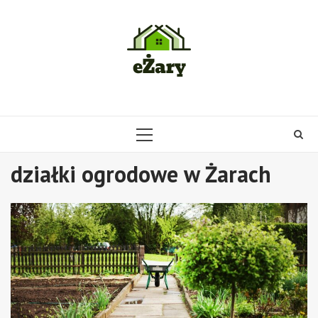
Skip
to
content
PRIMARY
MENU
działki ogrodowe w Żarach