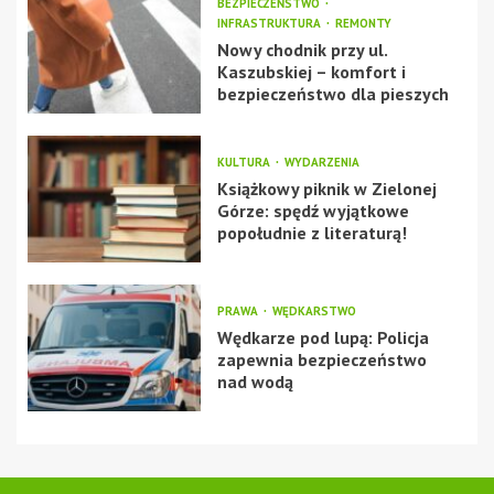
BEZPIECZEŃSTWO
INFRASTRUKTURA
REMONTY
Nowy chodnik przy ul.
Kaszubskiej – komfort i
bezpieczeństwo dla pieszych
KULTURA
WYDARZENIA
Książkowy piknik w Zielonej
Górze: spędź wyjątkowe
popołudnie z literaturą!
PRAWA
WĘDKARSTWO
Wędkarze pod lupą: Policja
zapewnia bezpieczeństwo
nad wodą