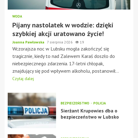
WODA
Pijany nastolatek w wodzie: dzięki
szybkiej akcji uratowano życie!
Joanna Pawłowska
7 sierpnia 2026
19
Wczorajsza noc w Lubsku mogła zakończyć się
tragicznie, kiedy to nad Zalewem Karaś doszło do
niebezpiecznego zdarzenia. 17-letni chłopak,
znajdujący się pod wpływem alkoholu, postanowił...
Czytaj dalej
BEZPIECZEŃSTWO
POLICJA
Sierżant Krupowies dba o
bezpieczeństwo w Lubsko