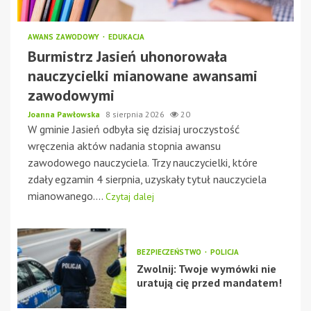
AWANS ZAWODOWY
EDUKACJA
Burmistrz Jasień uhonorowała
nauczycielki mianowane awansami
zawodowymi
Joanna Pawłowska
8 sierpnia 2026
20
W gminie Jasień odbyła się dzisiaj uroczystość
wręczenia aktów nadania stopnia awansu
zawodowego nauczyciela. Trzy nauczycielki, które
zdały egzamin 4 sierpnia, uzyskały tytuł nauczyciela
mianowanego....
Czytaj dalej
BEZPIECZEŃSTWO
POLICJA
Zwolnij: Twoje wymówki nie
uratują cię przed mandatem!