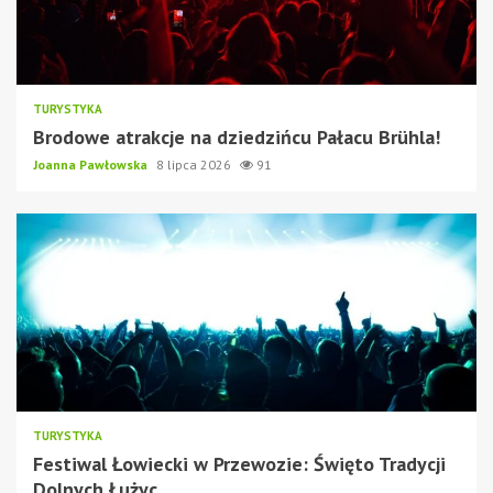
TURYSTYKA
Brodowe atrakcje na dziedzińcu Pałacu Brühla!
Joanna Pawłowska
8 lipca 2026
91
TURYSTYKA
Festiwal Łowiecki w Przewozie: Święto Tradycji
Dolnych Łużyc