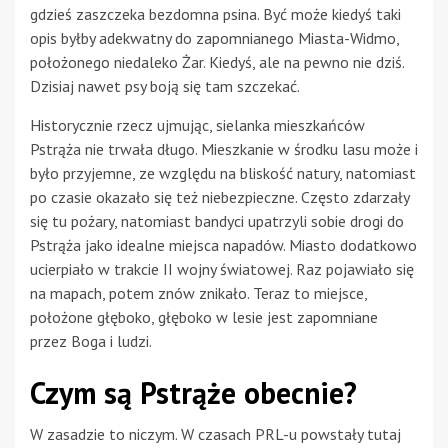
gdzieś zaszczeka bezdomna psina. Być może kiedyś taki
opis byłby adekwatny do zapomnianego Miasta-Widmo,
położonego niedaleko Żar. Kiedyś, ale na pewno nie dziś.
Dzisiaj nawet psy boją się tam szczekać.
Historycznie rzecz ujmując, sielanka mieszkańców
Pstrąża nie trwała długo. Mieszkanie w środku lasu może i
było przyjemne, ze względu na bliskość natury, natomiast
po czasie okazało się też niebezpieczne. Często zdarzały
się tu pożary, natomiast bandyci upatrzyli sobie drogi do
Pstrąża jako idealne miejsca napadów. Miasto dodatkowo
ucierpiało w trakcie II wojny światowej. Raz pojawiało się
na mapach, potem znów znikało. Teraz to miejsce,
położone głęboko, głęboko w lesie jest zapomniane
przez Boga i ludzi.
Czym są Pstrąże obecnie?
W zasadzie to niczym. W czasach PRL-u powstały tutaj