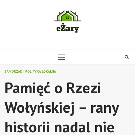
Skip
to
content
PRIMARY
MENU
SAMORZĄD I POLITYKA LOKALNA
Pamięć o Rzezi
Wołyńskiej – rany
historii nadal nie