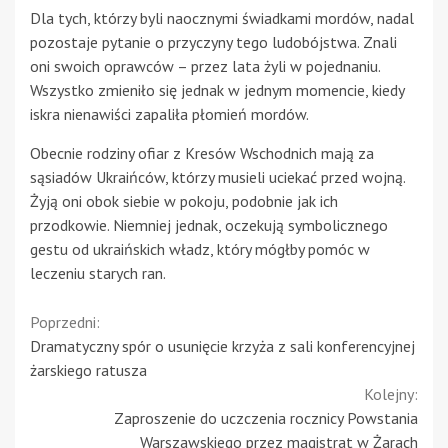
Dla tych, którzy byli naocznymi świadkami mordów, nadal
pozostaje pytanie o przyczyny tego ludobójstwa. Znali
oni swoich oprawców – przez lata żyli w pojednaniu.
Wszystko zmieniło się jednak w jednym momencie, kiedy
iskra nienawiści zapaliła płomień mordów.
Obecnie rodziny ofiar z Kresów Wschodnich mają za
sąsiadów Ukraińców, którzy musieli uciekać przed wojną.
Żyją oni obok siebie w pokoju, podobnie jak ich
przodkowie. Niemniej jednak, oczekują symbolicznego
gestu od ukraińskich władz, który mógłby pomóc w
leczeniu starych ran.
Continue
Poprzedni:
Dramatyczny spór o usunięcie krzyża z sali konferencyjnej
Reading
żarskiego ratusza
Kolejny:
Zaproszenie do uczczenia rocznicy Powstania
Warszawskiego przez magistrat w Żarach