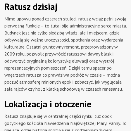
Ratusz dzisiaj
Mimo upływu ponad czterech stuleci, ratusz wciąż pełni swoją
pierwotną funkcję – to tutaj bije administracyjne serce miasta.
Budynek jest nie tylko siedzibą władz, ale i miejscem, gdzie
odbywają się ważne uroczystości, spotkania oraz wydarzenia
kulturalne. Ostatni gruntowny remont, przeprowadzony w
2009 roku, pozwolił przywrócić ratuszowi dawny blask i
odtworzyć oryginalną kolorystykę elewacji oraz wystrój
reprezentacyjnych pomieszczeń. Dzięki temu spacer po
wnętrzach ratusza to prawdziwa podróż w czasie – można
poczuć atmosferę minionych epok i zobaczyć, jak wyglądała
sala rajców czy hol z klatką schodową w czasach renesansu.
Lokalizacja i otoczenie
Ratusz znajduje się w centralnej części rynku, tuż obok
gotyckiego kościoła Nawiedzenia Najświętszej Maryi Panny. To
miejsce, gdzie historia spotyka się z codziennym życiem