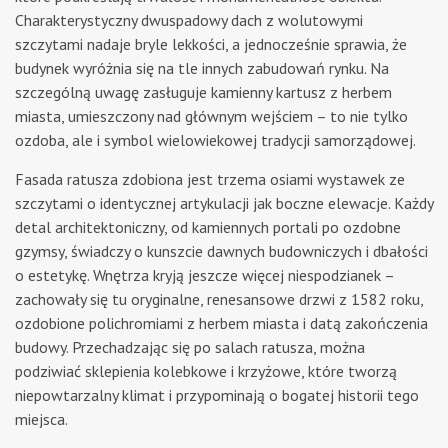
Charakterystyczny dwuspadowy dach z wolutowymi
szczytami nadaje bryle lekkości, a jednocześnie sprawia, że
budynek wyróżnia się na tle innych zabudowań rynku. Na
szczególną uwagę zasługuje kamienny kartusz z herbem
miasta, umieszczony nad głównym wejściem – to nie tylko
ozdoba, ale i symbol wielowiekowej tradycji samorządowej.
Fasada ratusza zdobiona jest trzema osiami wystawek ze
szczytami o identycznej artykulacji jak boczne elewacje. Każdy
detal architektoniczny, od kamiennych portali po ozdobne
gzymsy, świadczy o kunszcie dawnych budowniczych i dbałości
o estetykę. Wnętrza kryją jeszcze więcej niespodzianek –
zachowały się tu oryginalne, renesansowe drzwi z 1582 roku,
ozdobione polichromiami z herbem miasta i datą zakończenia
budowy. Przechadzając się po salach ratusza, można
podziwiać sklepienia kolebkowe i krzyżowe, które tworzą
niepowtarzalny klimat i przypominają o bogatej historii tego
miejsca.