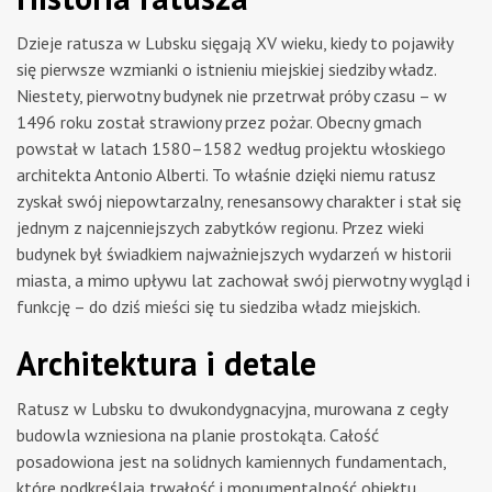
Dzieje ratusza w Lubsku sięgają XV wieku, kiedy to pojawiły
się pierwsze wzmianki o istnieniu miejskiej siedziby władz.
Niestety, pierwotny budynek nie przetrwał próby czasu – w
1496 roku został strawiony przez pożar. Obecny gmach
powstał w latach 1580–1582 według projektu włoskiego
architekta Antonio Alberti. To właśnie dzięki niemu ratusz
zyskał swój niepowtarzalny, renesansowy charakter i stał się
jednym z najcenniejszych zabytków regionu. Przez wieki
budynek był świadkiem najważniejszych wydarzeń w historii
miasta, a mimo upływu lat zachował swój pierwotny wygląd i
funkcję – do dziś mieści się tu siedziba władz miejskich.
Architektura i detale
Ratusz w Lubsku to dwukondygnacyjna, murowana z cegły
budowla wzniesiona na planie prostokąta. Całość
posadowiona jest na solidnych kamiennych fundamentach,
które podkreślają trwałość i monumentalność obiektu.