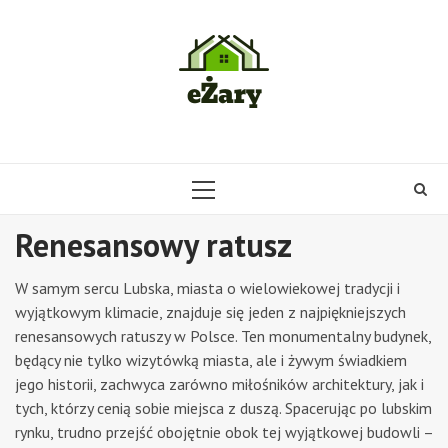
Skip
to
content
PRIMARY
MENU
Renesansowy ratusz
W samym sercu Lubska, miasta o wielowiekowej tradycji i
wyjątkowym klimacie, znajduje się jeden z najpiękniejszych
renesansowych ratuszy w Polsce. Ten monumentalny budynek,
będący nie tylko wizytówką miasta, ale i żywym świadkiem
jego historii, zachwyca zarówno miłośników architektury, jak i
tych, którzy cenią sobie miejsca z duszą. Spacerując po lubskim
rynku, trudno przejść obojętnie obok tej wyjątkowej budowli –