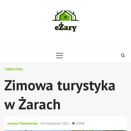
Skip
to
content
PRIMARY
MENU
TURYSTYKA
Zimowa turystyka
w Żarach
Joanna Pawłowska
30 listopada 2021
2259