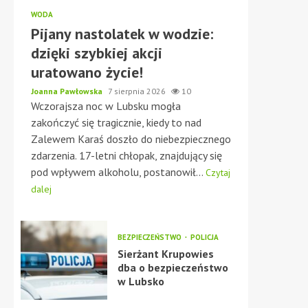
WODA
Pijany nastolatek w wodzie:
dzięki szybkiej akcji
uratowano życie!
Joanna Pawłowska
7 sierpnia 2026
10
Wczorajsza noc w Lubsku mogła
zakończyć się tragicznie, kiedy to nad
Zalewem Karaś doszło do niebezpiecznego
zdarzenia. 17-letni chłopak, znajdujący się
pod wpływem alkoholu, postanowił...
Czytaj
dalej
BEZPIECZEŃSTWO
POLICJA
Sierżant Krupowies
dba o bezpieczeństwo
w Lubsko