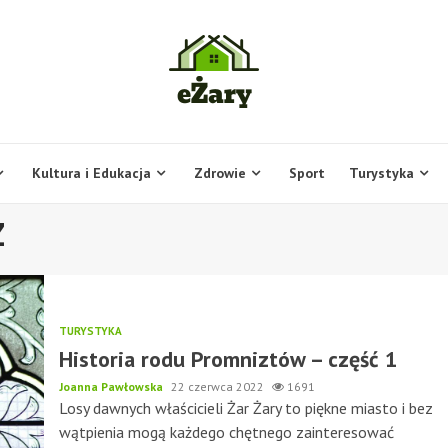
Kultura i Edukacja
Zdrowie
Sport
Turystyka
Z
TURYSTYKA
Historia rodu Promniztów – część 1
Joanna Pawłowska
22 czerwca 2022
1691
Losy dawnych właścicieli Żar Żary to piękne miasto i bez
wątpienia mogą każdego chętnego zainteresować