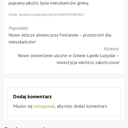
poprawy jakości życia mieszkańców gminy.
Źródło: facebook.com/profile.php?id=100034743803362
Continue
Poprzedni:
Nowe oblicze skweru przy fontannie – przestrzeń dla
Reading
mieszkańców!
Kolejny:
Nowe oświetlenie uliczne w Gminie Lipinki Łużyckie –
inwestycja wkrótce zakończona!
Dodaj komentarz
Musisz się
zalogować
, aby móc dodać komentarz.