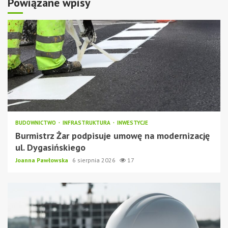
Powiązane wpisy
BUDOWNICTWO
INFRASTRUKTURA
INWESTYCJE
Burmistrz Żar podpisuje umowę na modernizację
ul. Dygasińskiego
Joanna Pawłowska
6 sierpnia 2026
17