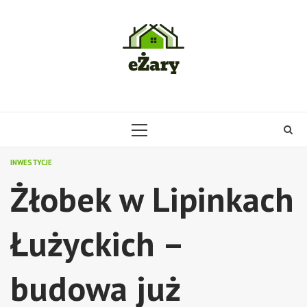
Skip
to
content
PRIMARY
MENU
INWESTYCJE
Żłobek w Lipinkach
Łużyckich –
budowa już