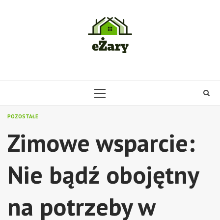
Skip
to
content
PRIMARY
MENU
POZOSTAŁE
Zimowe wsparcie:
Nie bądź obojętny
na potrzeby w