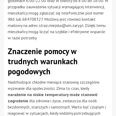
godzinach 6:00-22:00 oraz w soboty od 8:00 do 16:00. W
przypadku zauważenia sytuacji wymagającej interwencji,
mieszkańcy mogą zgłaszać się telefonicznie pod numer
986 lub 684708327. Możliwy jest również kontakt
mailowy na adres
straz.miejska@um.zary.pl
. Dzięki temu
mieszkańcy mogą liczyć na szybkie i efektywne wsparcie
w razie potrzeby.
Znaczenie pomocy w
trudnych warunkach
pogodowych
Nadchodzące chłodne miesiące stanowią szczególne
wyzwanie dla społeczności. Zima to czas, kiedy
narażenie na niskie temperatury może stanowić
zagrożenie
dla zdrowia i życia, zwłaszcza dla osób
bezdomnych, starszych i samotnych. Warto być czujnym i
reagować w sytuacjach, kiedy widzimy potrzebujących