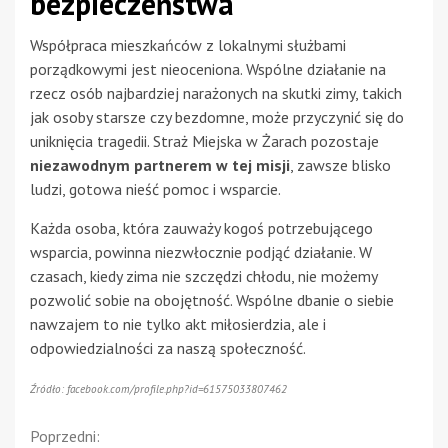
bezpieczeństwa
Współpraca mieszkańców z lokalnymi służbami
porządkowymi jest nieoceniona. Wspólne działanie na
rzecz osób najbardziej narażonych na skutki zimy, takich
jak osoby starsze czy bezdomne, może przyczynić się do
uniknięcia tragedii. Straż Miejska w Żarach pozostaje
niezawodnym partnerem w tej misji
, zawsze blisko
ludzi, gotowa nieść pomoc i wsparcie.
Każda osoba, która zauważy kogoś potrzebującego
wsparcia, powinna niezwłocznie podjąć działanie. W
czasach, kiedy zima nie szczędzi chłodu, nie możemy
pozwolić sobie na obojętność. Wspólne dbanie o siebie
nawzajem to nie tylko akt miłosierdzia, ale i
odpowiedzialności za naszą społeczność.
Źródło: facebook.com/profile.php?id=61575033807462
Continue
Poprzedni: