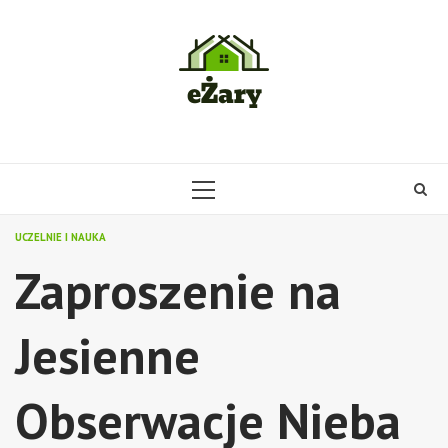
Skip
to
content
PRIMARY
MENU
UCZELNIE I NAUKA
Zaproszenie na
Jesienne
Obserwacje Nieba