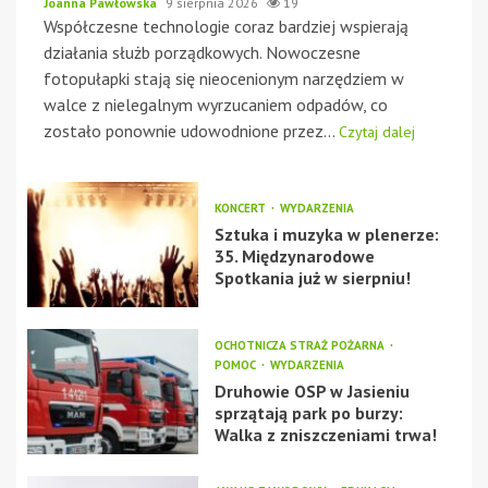
Joanna Pawłowska
9 sierpnia 2026
19
Współczesne technologie coraz bardziej wspierają
działania służb porządkowych. Nowoczesne
fotopułapki stają się nieocenionym narzędziem w
walce z nielegalnym wyrzucaniem odpadów, co
zostało ponownie udowodnione przez...
Czytaj dalej
KONCERT
WYDARZENIA
Sztuka i muzyka w plenerze:
35. Międzynarodowe
Spotkania już w sierpniu!
OCHOTNICZA STRAŻ POŻARNA
POMOC
WYDARZENIA
Druhowie OSP w Jasieniu
sprzątają park po burzy:
Walka z zniszczeniami trwa!