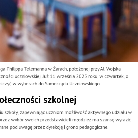
a Philippa Telemanna w Żarach, położonej przy Al. Wojska
czności uczniowskiej. Już 11 września 2025 roku, w czwartek, o
stniczyć w wyborach do Samorządu Uczniowskiego.
łeczności szkolnej
iu szkoły, zapewniając uczniom możliwość aktywnego udziału w
 przez wybór swoich przedstawicieli młodzież ma szansę wyrazić
brane pod uwagę przez dyrekcję i grono pedagogiczne.