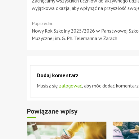
Zachęcamy wszystkich uczniów do aktywnego udział
wyjątkowa okazja, aby wpłynąć na przyszłość swoje
Continue
Poprzedni:
Nowy Rok Szkolny 2025/2026 w Państwowej Szko
Reading
Muzycznej im. G. Ph. Telemanna w Żarach
Dodaj komentarz
Musisz się
zalogować
, aby móc dodać komentarz
Powiązane wpisy