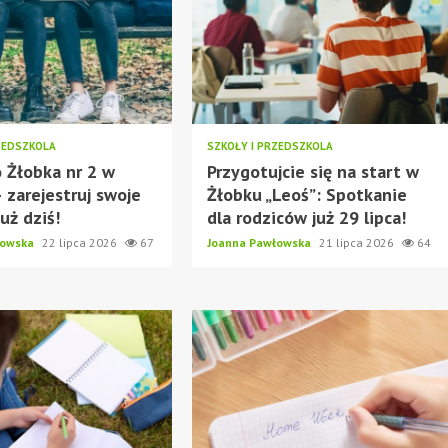
ZEDSZKOLA
SZKOŁY I PRZEDSZKOLA
 Żłobka nr 2 w
Przygotujcie się na start w
 zarejestruj swoje
Żłobku „Leoś”: Spotkanie
uż dziś!
dla rodziców już 29 lipca!
łowska
22 lipca 2026
67
Joanna Pawłowska
21 lipca 2026
64