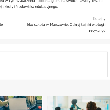
u w tym wydarzeniu i oddania głosu na swoich faworytów. To
j szkoły i środowiska edukacyjnego.
Kolejny:
le
Eko szkoła w Marszowie: Odkryj tajniki ekologii i
recyklingu!
.