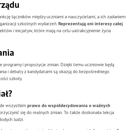
rządu
nkcję łączników między uczniami a nauczycielami, a ich zadaniem
rganizacji szkolnych wydarzeń.
Reprezentują oni interesy całej
jektów i inicjatyw, które mają na celu uatrakcyjnienie życia
ania
 programy i propozycje zmian. Dzięki temu uczniowie będą
ania i debaty z kandydatami są okazją do bezpośredniego
ości szkoły.
iał?
zede wszystkim
prawo do współdecydowania o ważnych
przyczynić się do realnych zmian. To także doskonała lekcja
łodych ludzi.