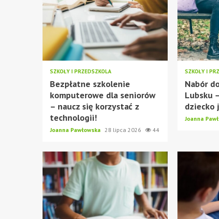
SZKOŁY I PRZEDSZKOLA
SZKOŁY I PR
Bezpłatne szkolenie
Nabór do
komputerowe dla seniorów
Lubsku –
– naucz się korzystać z
dziecko j
technologii!
Joanna Paw
Joanna Pawłowska
28 lipca 2026
44