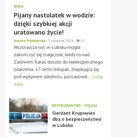
WODA
Pijany nastolatek w wodzie:
dzięki szybkiej akcji
uratowano życie!
Joanna Pawłowska
7 sierpnia 2026
11
Wczorajsza noc w Lubsku mogła
zakończyć się tragicznie, kiedy to nad
Zalewem Karaś doszło do niebezpiecznego
zdarzenia. 17-letni chłopak, znajdujący się
pod wpływem alkoholu, postanowił...
Czytaj
dalej
BEZPIECZEŃSTWO
POLICJA
Sierżant Krupowies
dba o bezpieczeństwo
w Lubsko