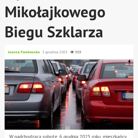
Mikołajkowego
Biegu Szklarza
Joanna Pawłowska
3 grudnia 2025
303
W nadchodzącą sobotę, 6 grudnia 2025 roku, mieszkańcy