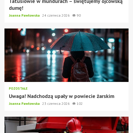
Tatusiowie w mundurach – świętujemy ojcowską
dumę!
Joanna Pawłowska
24 czerwca 2026
90
POZOSTAŁE
Uwaga! Nadchodzą upały w powiecie żarskim
Joanna Pawłowska
23 czerwca 2026
102