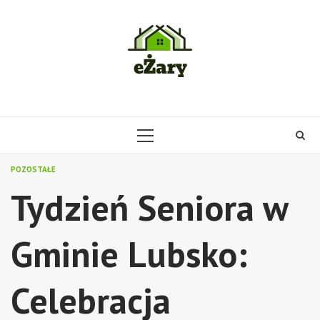
Skip
to
content
PRIMARY
MENU
POZOSTAŁE
Tydzień Seniora w
Gminie Lubsko:
Celebracja