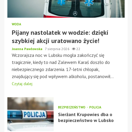
WODA
Pijany nastolatek w wodzie: dzięki
szybkiej akcji uratowano życie!
Joanna Pawłowska
7 sierpnia 2026
22
Wczorajsza noc w Lubsku mogła zakończyć się
tragicznie, kiedy to nad Zalewem Karaś doszło do
niebezpiecznego zdarzenia. 17-letni chłopak,
znajdujący się pod wpływem alkoholu, postanowił...
Czytaj dalej
BEZPIECZEŃSTWO
POLICJA
Sierżant Krupowies dba o
bezpieczeństwo w Lubsko