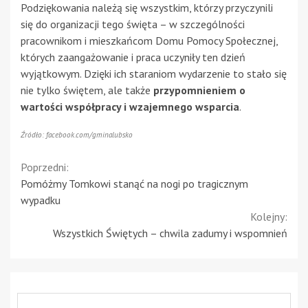
Podziękowania należą się wszystkim, którzy przyczynili
się do organizacji tego święta – w szczególności
pracownikom i mieszkańcom Domu Pomocy Społecznej,
których zaangażowanie i praca uczyniły ten dzień
wyjątkowym. Dzięki ich staraniom wydarzenie to stało się
nie tylko świętem, ale także
przypomnieniem o
wartości współpracy i wzajemnego wsparcia
.
Źródło: facebook.com/gminalubsko
Continue
Poprzedni:
Pomóżmy Tomkowi stanąć na nogi po tragicznym
Reading
wypadku
Kolejny:
Wszystkich Świętych – chwila zadumy i wspomnień