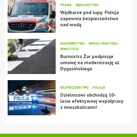
PRAWA
WĘDKARSTWO
Wędkarze pod lupą: Policja
zapewnia bezpieczeństwo
nad wodą
BUDOWNICTWO
INFRASTRUKTURA
INWESTYCJE
Burmistrz Żar podpisuje
umowę na modernizację ul.
Dygasińskiego
BEZPIECZEŃSTWO
POLICJA
Dzielnicowi obchodzą 10-
lecie efektywnej współpracy
z mieszkańcami!