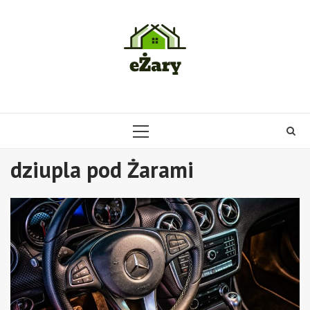
Skip
to
content
PRIMARY
MENU
dziupla pod Żarami