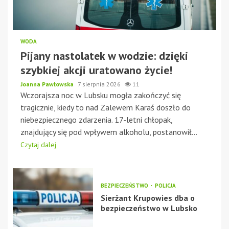
WODA
Pijany nastolatek w wodzie: dzięki
szybkiej akcji uratowano życie!
Joanna Pawłowska
7 sierpnia 2026
11
Wczorajsza noc w Lubsku mogła zakończyć się
tragicznie, kiedy to nad Zalewem Karaś doszło do
niebezpiecznego zdarzenia. 17-letni chłopak,
znajdujący się pod wpływem alkoholu, postanowił...
Czytaj dalej
BEZPIECZEŃSTWO
POLICJA
Sierżant Krupowies dba o
bezpieczeństwo w Lubsko