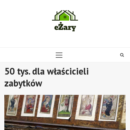
Skip
to
content
PRIMARY
MENU
50 tys. dla właścicieli
zabytków