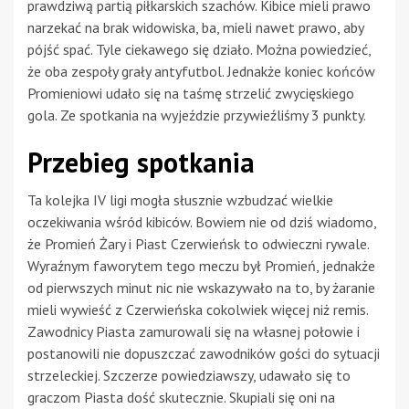
prawdziwą partią piłkarskich szachów. Kibice mieli prawo
narzekać na brak widowiska, ba, mieli nawet prawo, aby
pójść spać. Tyle ciekawego się działo. Można powiedzieć,
że oba zespoły grały antyfutbol. Jednakże koniec końców
Promieniowi udało się na taśmę strzelić zwycięskiego
gola. Ze spotkania na wyjeździe przywieźliśmy 3 punkty.
Przebieg spotkania
Ta kolejka IV ligi mogła słusznie wzbudzać wielkie
oczekiwania wśród kibiców. Bowiem nie od dziś wiadomo,
że Promień Żary i Piast Czerwieńsk to odwieczni rywale.
Wyraźnym faworytem tego meczu był Promień, jednakże
od pierwszych minut nic nie wskazywało na to, by żaranie
mieli wywieść z Czerwieńska cokolwiek więcej niż remis.
Zawodnicy Piasta zamurowali się na własnej połowie i
postanowili nie dopuszczać zawodników gości do sytuacji
strzeleckiej. Szczerze powiedziawszy, udawało się to
graczom Piasta dość skutecznie. Skupiali się oni na