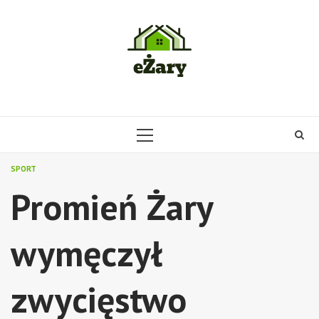
Skip
to
content
PRIMARY
MENU
SPORT
Promień Żary
wymęczył
zwycięstwo