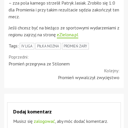
– zza pola karnego strzelił Patryk Jasiak. Zrobiło się 1:0
dla Promienia i przy takim rezultacie sędzia zakończył ten
mecz.
Jeśli chcesz być na bieżąco ze sportowymi wydarzeniami z
regionu zajrzyj na stronę
eZielona.pl
Tags:
IV LIGA
PIŁKA NOŻNA
PROMIEŃ ŻARY
Continue
Poprzedni:
Promień przegrywa ze Stilonem
Reading
Kolejny:
Promień wywalczył zwycięstwo
Dodaj komentarz
Musisz się
zalogować
, aby móc dodać komentarz.