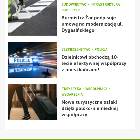
BUDOWNICTWO
INFRASTRUKTURA
INWESTYCJE
Burmistrz Żar podpisuje
umowę na modernizację ul.
Dygasińskiego
BEZPIECZEŃSTWO
POLICJA
Dzielnicowi obchodzą 10-
lecie efektywnej współpracy
z mieszkańcami!
TURYSTYKA
WSPÓŁPRACA
WYDARZENIA
Nowe turystyczne szlaki
dzięki polsko-niemieckiej
współpracy