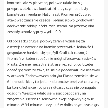
kontrach, ale w pierwszej połowie udało im się
przeprowadzić dwa kontrataki, przy czym oba były
kompletnie nieudane. Natomiast Promień próbował
atakować znacznie częściej, jednak słowo „próbował”
adekwatnie oddaje efekt tych starań. Na przerwę oba
zespoły schodziły przy wyniku 0:0.
Od początku drugiej połowy żaranie wzięli się za
ostrzejsze natarcia na bramkę przeciwnika. Jednakże i
gospodarze bardziej się sprężyli. Grali tak ciasno, że
Promień w żaden sposób nie mógł sforsować zasieków
Piasta. Żaranie męczyli się strasznie. Jedno, co trzeba
oddać gościom to fakt, że się nie poddawali i nie ustawali
w atakach. Zachowawcza taktyka Piasta zemściła się w
64 minucie, kiedy to jeden z obrońców obejrzał czerwony
kartonik. Jednakże i to przez dłuższy czas nie pomagało
gościom. Wreszcie udało się wziąć gospodarzy na
zmęczenie. Pierwsze sensowne akcje pojawiły się w 89
minucie. W 94 minucie – czyli już w doliczonym czasie gry