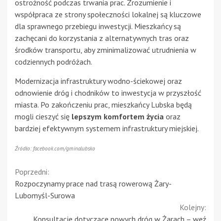
ostrożność podczas trwania prac. Zrozumienie i
współpraca ze strony społeczności lokalnej są kluczowe
dla sprawnego przebiegu inwestycji. Mieszkańcy są
zachęcani do korzystania z alternatywnych tras oraz
środków transportu, aby zminimalizować utrudnienia w
codziennych podróżach.
Modernizacja infrastruktury wodno-ściekowej oraz
odnowienie dróg i chodników to inwestycja w przyszłość
miasta. Po zakończeniu prac, mieszkańcy Lubska będą
mogli cieszyć się
lepszym komfortem życia
oraz
bardziej efektywnym systemem infrastruktury miejskiej.
Źródło: facebook.com/gminalubsko
Continue
Poprzedni:
Rozpoczynamy prace nad trasą rowerową Żary-
Reading
Lubomyśl-Surowa
Kolejny:
Konsultacje dotyczące nowych dróg w Żarach – weź