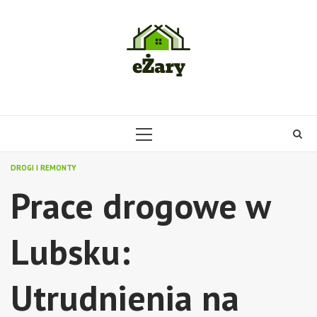
Skip
to
content
PRIMARY
MENU
DROGI I REMONTY
Prace drogowe w
Lubsku:
Utrudnienia na