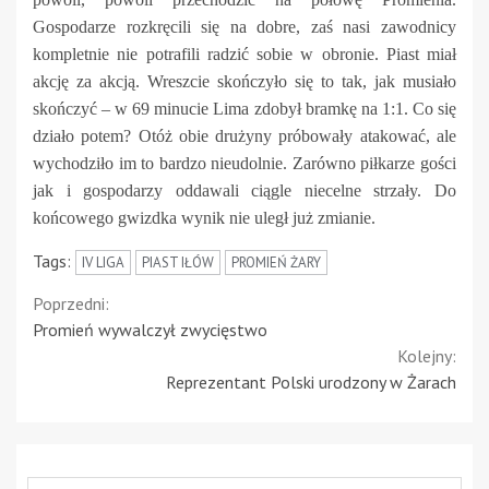
Gospodarze rozkręcili się na dobre, zaś nasi zawodnicy
kompletnie nie potrafili radzić sobie w obronie. Piast miał
akcję za akcją. Wreszcie skończyło się to tak, jak musiało
skończyć – w 69 minucie Lima zdobył bramkę na 1:1. Co się
działo potem? Otóż obie drużyny próbowały atakować, ale
wychodziło im to bardzo nieudolnie. Zarówno piłkarze gości
jak i gospodarzy oddawali ciągle niecelne strzały. Do
końcowego gwizdka wynik nie uległ już zmianie.
Tags:
IV LIGA
PIAST IŁÓW
PROMIEŃ ŻARY
Continue
Poprzedni:
Promień wywalczył zwycięstwo
Reading
Kolejny:
Reprezentant Polski urodzony w Żarach