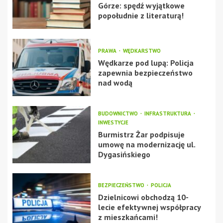
Górze: spędź wyjątkowe
popołudnie z literaturą!
PRAWA
WĘDKARSTWO
Wędkarze pod lupą: Policja
zapewnia bezpieczeństwo
nad wodą
BUDOWNICTWO
INFRASTRUKTURA
INWESTYCJE
Burmistrz Żar podpisuje
umowę na modernizację ul.
Dygasińskiego
BEZPIECZEŃSTWO
POLICJA
Dzielnicowi obchodzą 10-
lecie efektywnej współpracy
z mieszkańcami!