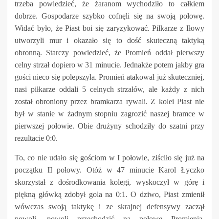
trzeba powiedzieć, że żaranom wychodziło to całkiem
dobrze. Gospodarze szybko cofnęli się na swoją połowę.
Widać było, że Piast boi się zaryzykować. Piłkarze z Iłowy
utworzyli mur i okazało się to dość skuteczną taktyką
obronną. Starczy powiedzieć, że Promień oddał pierwszy
celny strzał dopiero w 31 minucie. Jednakże potem jakby gra
gości nieco się polepszyła. Promień atakował już skuteczniej,
nasi piłkarze oddali 5 celnych strzałów, ale każdy z nich
został obroniony przez bramkarza rywali. Z kolei Piast nie
był w stanie w żadnym stopniu zagrozić naszej bramce w
pierwszej połowie. Obie drużyny schodziły do szatni przy
rezultacie 0:0.
To, co nie udało się gościom w I połowie, ziściło się już na
początku II połowy. Otóż w 47 minucie Karol Łyczko
skorzystał z dośrodkowania kolegi, wyskoczył w górę i
piękną główką zdobył gola na 0:1. O dziwo, Piast zmienił
wówczas swoją taktykę i ze skrajnej defensywy zaczął
powoli, powoli przechodzić na połowę Promienia.