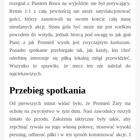
rozegrał z Piastem Iłowa na wyjeździe nie był porywający.
Remis 1:1 z całą pewnością nie może satysfakcjonować
gości, którzy zanotowali na swoim koncie całą masę
nieudanych akcji. Strata gola być może nie jest wielkim
powodem do wstydu, jednak biorcą pod uwagę to jak grał
Piast, a jak Promień wynik jest zwyczajnym kuriozum.
Ponadto spotkanie przebiegało tak, jak każdy, kto choć
odrobinę interesuje się piłką lokalną mógł przewidzieć.
Wszystko to sprawiło, że mecz ten nie należał do
najciekawszych.
Przebieg spotkania
Od pierwszych minut widać było, że Promień Żary ma
ochotę na zwycięstwo w tym dniu. Nasi zawodnicy ruszyli
śmiało do przodu. Założenia taktyczne były takie, aby
zepchnąć rywala na jego własną połowę, stosować wysoki
pressing, odbierać piłki i w ten sposób konstruować akcje. I