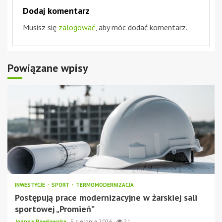
Dodaj komentarz
Musisz się
zalogować
, aby móc dodać komentarz.
Powiązane wpisy
INWESTYCJE
SPORT
TERMOMODERNIZACJA
Postępują prace modernizacyjne w żarskiej sali
sportowej „Promień”
Joanna Pawłowska
5 sierpnia 2026
21