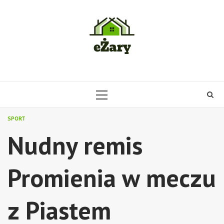
Skip
to
content
PRIMARY
MENU
SPORT
Nudny remis
Promienia w meczu
z Piastem