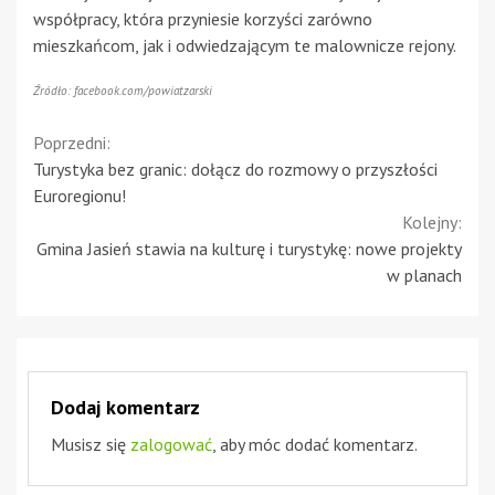
współpracy, która przyniesie korzyści zarówno
mieszkańcom, jak i odwiedzającym te malownicze rejony.
Źródło: facebook.com/powiatzarski
Continue
Poprzedni:
Turystyka bez granic: dołącz do rozmowy o przyszłości
Reading
Euroregionu!
Kolejny:
Gmina Jasień stawia na kulturę i turystykę: nowe projekty
w planach
Dodaj komentarz
Musisz się
zalogować
, aby móc dodać komentarz.