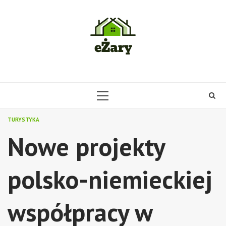
Skip
to
content
PRIMARY
MENU
TURYSTYKA
Nowe projekty
polsko-niemieckiej
współpracy w