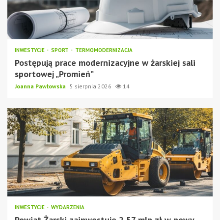
INWESTYCJE
SPORT
TERMOMODERNIZACJA
Postępują prace modernizacyjne w żarskiej sali
sportowej „Promień”
Joanna Pawłowska
5 sierpnia 2026
14
INWESTYCJE
WYDARZENIA
Powiat Żarski zainwestuje 2,57 mln zł w nowy