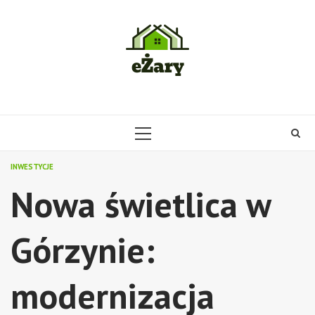
Skip
to
content
PRIMARY
MENU
INWESTYCJE
Nowa świetlica w
Górzynie:
modernizacja