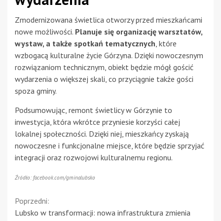
Zmodernizowana świetlica otworzy przed mieszkańcami
nowe możliwości.
Planuje się organizację warsztatów,
wystaw, a także spotkań tematycznych
, które
wzbogacą kulturalne życie Górzyna. Dzięki nowoczesnym
rozwiązaniom technicznym, obiekt będzie mógł gościć
wydarzenia o większej skali, co przyciągnie także gości
spoza gminy.
Podsumowując, remont świetlicy w Górzynie to
inwestycja, która wkrótce przyniesie korzyści całej
lokalnej społeczności. Dzięki niej, mieszkańcy zyskają
nowoczesne i funkcjonalne miejsce, które będzie sprzyjać
integracji oraz rozwojowi kulturalnemu regionu.
Źródło: facebook.com/gminalubsko
Continue
Poprzedni:
Lubsko w transformacji: nowa infrastruktura zmienia