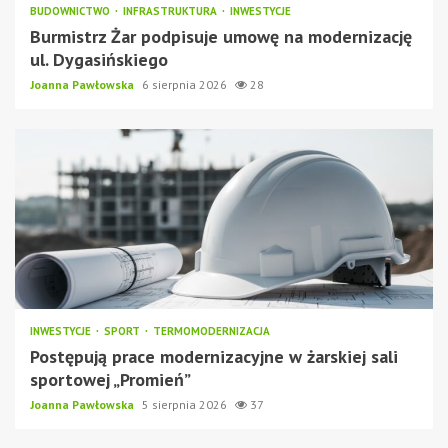
BUDOWNICTWO
INFRASTRUKTURA
INWESTYCJE
Burmistrz Żar podpisuje umowę na modernizację
ul. Dygasińskiego
Joanna Pawłowska
6 sierpnia 2026
28
INWESTYCJE
SPORT
TERMOMODERNIZACJA
Postępują prace modernizacyjne w żarskiej sali
sportowej „Promień”
Joanna Pawłowska
5 sierpnia 2026
37