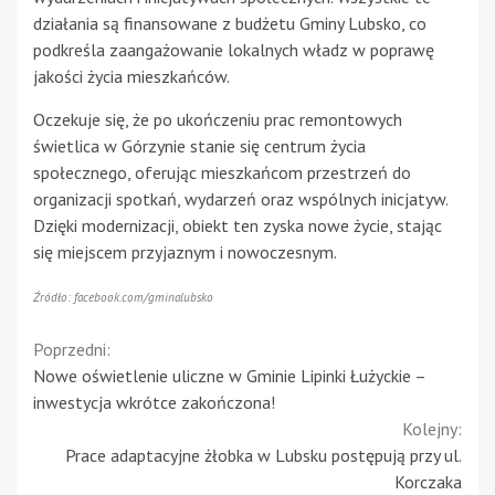
działania są finansowane z budżetu Gminy Lubsko, co
podkreśla zaangażowanie lokalnych władz w poprawę
jakości życia mieszkańców.
Oczekuje się, że po ukończeniu prac remontowych
świetlica w Górzynie stanie się centrum życia
społecznego, oferując mieszkańcom przestrzeń do
organizacji spotkań, wydarzeń oraz wspólnych inicjatyw.
Dzięki modernizacji, obiekt ten zyska nowe życie, stając
się miejscem przyjaznym i nowoczesnym.
Źródło: facebook.com/gminalubsko
Continue
Poprzedni:
Nowe oświetlenie uliczne w Gminie Lipinki Łużyckie –
Reading
inwestycja wkrótce zakończona!
Kolejny:
Prace adaptacyjne żłobka w Lubsku postępują przy ul.
Korczaka