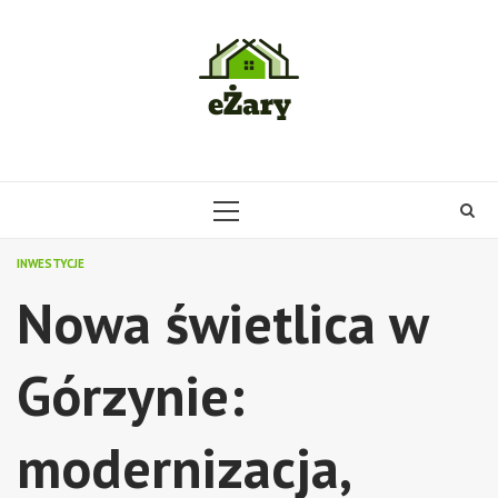
Skip
to
content
PRIMARY
MENU
INWESTYCJE
Nowa świetlica w
Górzynie:
modernizacja,