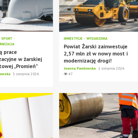
SPORT
INWESTYCJE
WYDARZENIA
NIZACJA
Powiat Żarski zainwestuje
ą prace
2,57 mln zł w nowy most i
acyjne w żarskiej
modernizację drogi!
rtowej „Promień”
Joanna Pawłowska
1 sierpnia 2026
łowska
5 sierpnia 2026
47