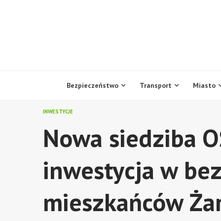
Skip
to
content
Bezpieczeństwo
Transport
Miasto
INWESTYCJE
Nowa siedziba O
inwestycja w be
mieszkańców Ża