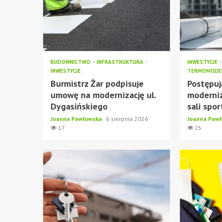
BUDOWNICTWO
INFRASTRUKTURA
INWESTYCJE
INWESTYCJE
TERMOMODER
Burmistrz Żar podpisuje
Postępuj
umowę na modernizację ul.
moderniz
Dygasińskiego
sali spo
Joanna Pawłowska
6 sierpnia 2026
Joanna Paw
17
25