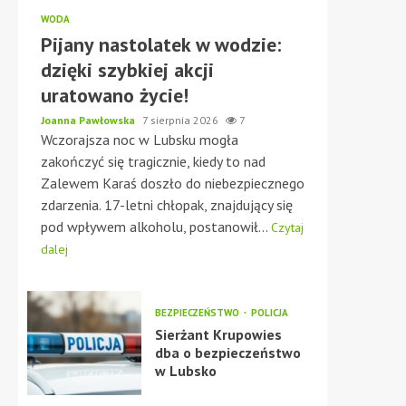
WODA
Pijany nastolatek w wodzie:
dzięki szybkiej akcji
uratowano życie!
Joanna Pawłowska
7 sierpnia 2026
7
Wczorajsza noc w Lubsku mogła
zakończyć się tragicznie, kiedy to nad
Zalewem Karaś doszło do niebezpiecznego
zdarzenia. 17-letni chłopak, znajdujący się
pod wpływem alkoholu, postanowił...
Czytaj
dalej
BEZPIECZEŃSTWO
POLICJA
Sierżant Krupowies
dba o bezpieczeństwo
w Lubsko