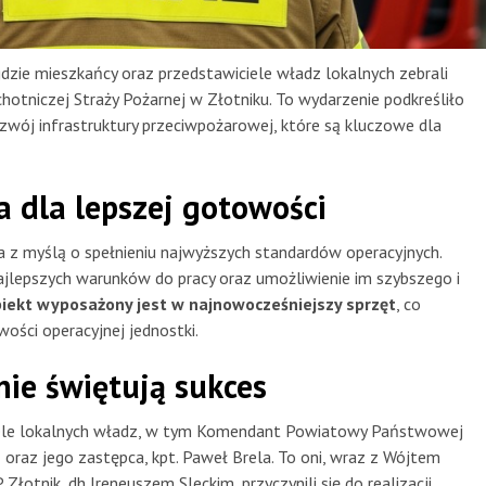
gdzie mieszkańcy oraz przedstawiciele władz lokalnych zebrali
hotniczej Straży Pożarnej w Złotniku. To wydarzenie podkreśliło
zwój infrastruktury przeciwpożarowej, które są kluczowe dla
 dla lepszej gotowości
 z myślą o spełnieniu najwyższych standardów operacyjnych.
ajlepszych warunków do pracy oraz umożliwienie im szybszego i
iekt wyposażony jest w najnowocześniejszy sprzęt
, co
ści operacyjnej jednostki.
nie świętują sukces
iciele lokalnych władz, w tym Komendant Powiatowy Państwowej
z oraz jego zastępca, kpt. Paweł Brela. To oni, wraz z Wójtem
otnik, dh Ireneuszem Sleckim, przyczynili się do realizacji