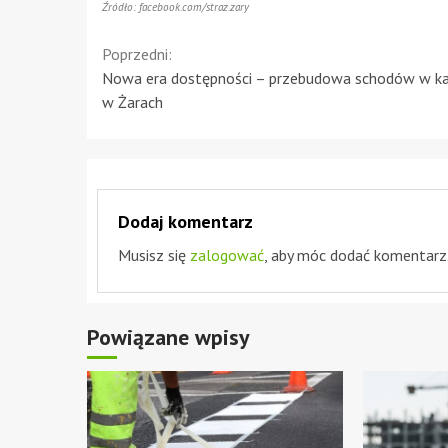
Źródło: facebook.com/straz.zary
Continue
Poprzedni:
Nowa era dostępności – przebudowa schodów w ka
Reading
w Żarach
Dodaj komentarz
Musisz się
zalogować
, aby móc dodać komentarz
Powiązane wpisy