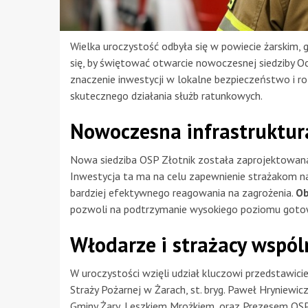
Wielka uroczystość odbyła się w powiecie żarskim, 
się, by świętować otwarcie nowoczesnej siedziby Oc
znaczenie inwestycji w lokalne bezpieczeństwo i ro
skutecznego działania służb ratunkowych.
Nowoczesna infrastruktura
Nowa siedziba OSP Złotnik została zaprojektowana
Inwestycja ta ma na celu zapewnienie strażakom n
bardziej efektywnego reagowania na zagrożenia.
Ob
pozwoli na podtrzymanie wysokiego poziomu gotowo
Włodarze i strażacy wspól
W uroczystości wzięli udział kluczowi przedstaw
Straży Pożarnej w Żarach, st. bryg. Paweł Hryniewic
Gminy Żary, Leszkiem Mrożkiem, oraz Prezesem OSP Zł