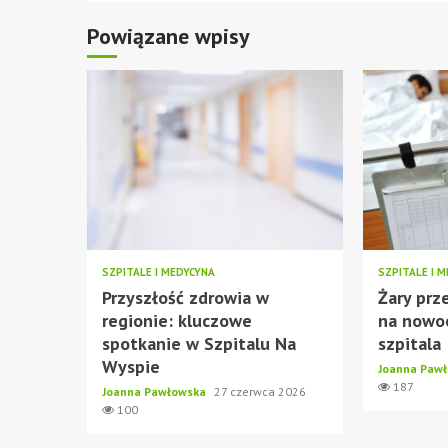
Powiązane wpisy
SZPITALE I MEDYCYNA
SZPITALE I 
Przyszłość zdrowia w
Żary prz
regionie: kluczowe
na nowoc
spotkanie w Szpitalu Na
szpitala
Wyspie
Joanna Paw
187
Joanna Pawłowska
27 czerwca 2026
100