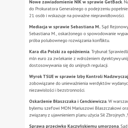
Nowe zawiadomienie NIK w sprawie GetBack
. N
do Prokuratora Generalnego o podejrzeniu popełni
21 osób i wskazuje na poważne nieprawidłowości.
Mediacja w sprawie Sebastiana M.
. Sąd Rejonowy
Sebastiana M., oskarżonego o spowodowanie wypadku
próba polubownego rozwiązania konfliktu.
Kara dla Polski za opóźnienia
. Trybunał Sprawiedl
mln euro za zwlekanie z wdrożeniem dyrektywy unij
dostosowywania się do unijnych regulacji.
Wyrok TSUE w sprawie Izby Kontroli Nadzwyczaj
zobowiązane do unieważnienia werdyktów wydanych p
niezawisłości i bezstronności.
Oskarżenie Błaszczaka i Cenckiewicza
. W warsza
byłemu szefowi MON Mariuszowi Błaszczakowi ora
związany z ujawnieniem planu użycia Sił Zbrojnych „
Sprawa przeciwko Kaczyńskiemu umorzona
. Są