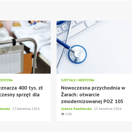
MEDYCYNA
SZPITALE I MEDYCYNA
eznacza 400 tys. zł
Nowoczesna przychodnia w
zesny sprzęt dla
Żarach: otwarcie
zmodernizowanej POZ 105
łowska
27 kwietnia 2026
Joanna Pawłowska
15 kwietnia 2026
200