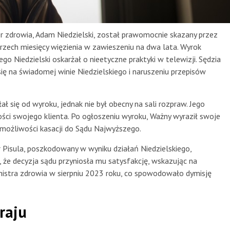
ter zdrowia, Adam Niedzielski, został prawomocnie skazany przez
zech miesięcy więzienia w zawieszeniu na dwa lata. Wyrok
o Niedzielski oskarżał o nieetyczne praktyki w telewizji. Sędzia
się na świadomej winie Niedzielskiego i naruszeniu przepisów
ał się od wyroku, jednak nie był obecny na sali rozpraw. Jego
ości swojego klienta. Po ogłoszeniu wyroku, Ważny wyraził swoje
 możliwości kasacji do Sądu Najwyższego.
tr Pisula, poszkodowany w wyniku działań Niedzielskiego,
ł, że decyzja sądu przyniosła mu satysfakcję, wskazując na
nistra zdrowia w sierpniu 2023 roku, co spowodowało dymisję
raju