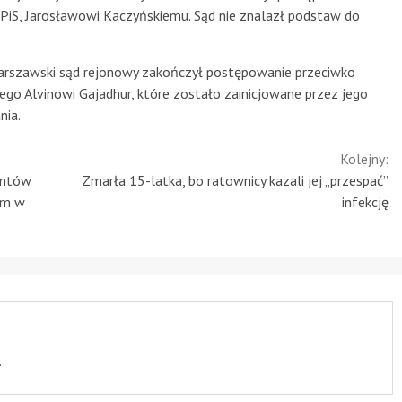
PiS, Jarosławowi Kaczyńskiemu. Sąd nie znalazł podstaw do
Warszawski sąd rejonowy zakończył postępowanie przeciwko
o Alvinowi Gajadhur, które zostało zainicjowane przez jego
nia.
Kolejny:
entów
Zmarła 15-latka, bo ratownicy kazali jej „przespać”
ym w
infekcję
.