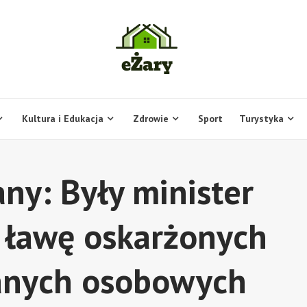
Kultura i Edukacja
Zdrowie
Sport
Turystyka
any: Były minister
a ławę oskarżonych
anych osobowych