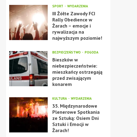
SPORT
WYDARZENIA
III Żółte Zawody FCI
Rally Obedience w
Żarach – emocje i
rywalizacja na
najwyższym poziomie!
BEZPIECZEŃSTWO
POGODA
Bieszków w
niebezpieczeństwie:
mieszkańcy ostrzegają
przed zwisającym
konarem
KULTURA
WYDARZENIA
35. Międzynarodowe
Plenerowe Spotkania
ze Sztuką: Osiem Dni
Sztuki i Emocji w
Żarach!