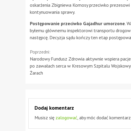
oskarżenia Zbigniewa Komosy przeciwko prezesowi 
kontynuowania sprawy.
Postępowanie przeciwko Gajadhur umorzone
. 
byłemu głównemu inspektorowi transportu drogoweg
następcę. Decyzja sądu kończy ten etap postępowa
Continue
Poprzedni:
Narodowy Fundusz Zdrowia aktywnie wspiera pacj
Reading
po zawałach serca w Kresowym Szpitalu Wojskow
Żarach
Dodaj komentarz
Musisz się
zalogować
, aby móc dodać komentarz