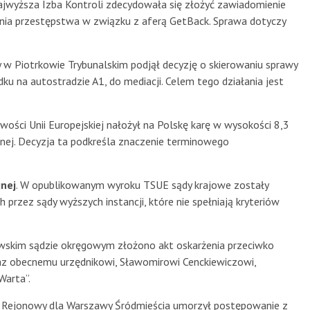
ajwyższa Izba Kontroli zdecydowała się złożyć zawiadomienie
enia przestępstwa w związku z aferą GetBack. Sprawa dotyczy
 w Piotrkowie Trybunalskim podjął decyzję o skierowaniu sprawy
 na autostradzie A1, do mediacji. Celem tego działania jest
iwości Unii Europejskiej nałożył na Polskę karę w wysokości 8,3
nej. Decyzja ta podkreśla znaczenie terminowego
nej
. W opublikowanym wyroku TSUE sądy krajowe zostały
rzez sądy wyższych instancji, które nie spełniają kryteriów
wskim sądzie okręgowym złożono akt oskarżenia przeciwko
z obecnemu urzędnikowi, Sławomirowi Cenckiewiczowi,
Warta”.
d Rejonowy dla Warszawy Śródmieścia umorzył postępowanie z