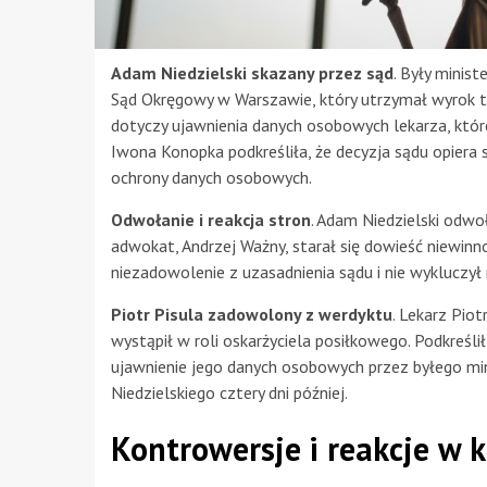
Adam Niedzielski skazany przez sąd
. Były minis
Sąd Okręgowy w Warszawie, który utrzymał wyrok tr
dotyczy ujawnienia danych osobowych lekarza, któreg
Iwona Konopka podkreśliła, że decyzja sądu opiera 
ochrony danych osobowych.
Odwołanie i reakcja stron
. Adam Niedzielski odwoł
adwokat, Andrzej Ważny, starał się dowieść niewinn
niezadowolenie z uzasadnienia sądu i nie wykluczył
Piotr Pisula zadowolony z werdyktu
. Lekarz Pio
wystąpił w roli oskarżyciela posiłkowego. Podkreśli
ujawnienie jego danych osobowych przez byłego mi
Niedzielskiego cztery dni później.
Kontrowersje i reakcje w k