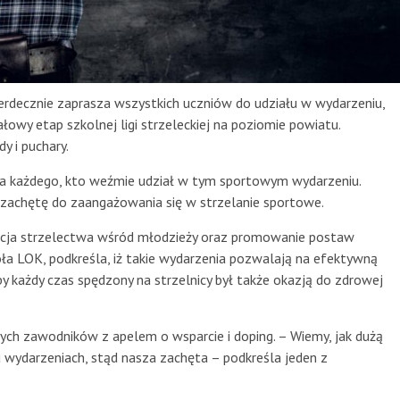
 serdecznie zaprasza wszystkich uczniów do udziału w wydarzeniu,
nałowy etap szkolnej ligi strzeleckiej na poziomie powiatu.
y i puchary.
dla każdego, kto weźmie udział w tym sportowym wydarzeniu.
achętę do zaangażowania się w strzelanie sportowe.
cja strzelectwa wśród młodzieży oraz promowanie postaw
oła LOK, podkreśla, iż takie wydarzenia pozwalają na efektywną
eby każdy czas spędzony na strzelnicy był także okazją do zdrowej
ych zawodników z apelem o wsparcie i doping. – Wiemy, jak dużą
wydarzeniach, stąd nasza zachęta – podkreśla jeden z