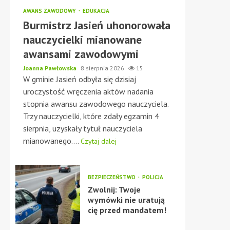
AWANS ZAWODOWY
EDUKACJA
Burmistrz Jasień uhonorowała
nauczycielki mianowane
awansami zawodowymi
Joanna Pawłowska
8 sierpnia 2026
15
W gminie Jasień odbyła się dzisiaj
uroczystość wręczenia aktów nadania
stopnia awansu zawodowego nauczyciela.
Trzy nauczycielki, które zdały egzamin 4
sierpnia, uzyskały tytuł nauczyciela
mianowanego....
Czytaj dalej
BEZPIECZEŃSTWO
POLICJA
Zwolnij: Twoje
wymówki nie uratują
cię przed mandatem!