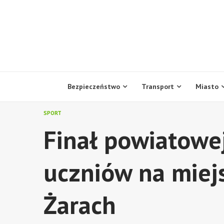
Skip
to
content
Bezpieczeństwo
Transport
Miasto
SPORT
Finał powiatowej 
uczniów na miejs
Żarach