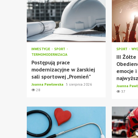
INWESTYCJE
SPORT
SPORT
WYD
TERMOMODERNIZACJA
III Żółt
Postępują prace
Obedien
modernizacyjne w żarskiej
emocje i
sali sportowej „Promień”
najwyżs
Joanna Pawłowska
5 sierpnia 2026
Joanna Paw
28
37