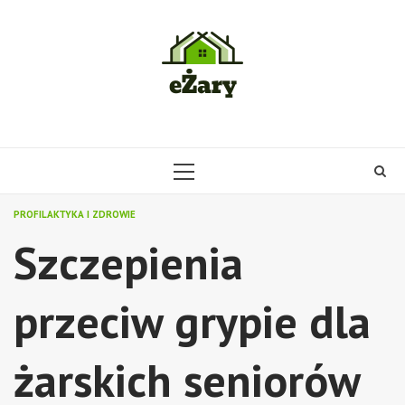
Skip
to
content
PRIMARY
MENU
PROFILAKTYKA I ZDROWIE
Szczepienia
przeciw grypie dla
żarskich seniorów