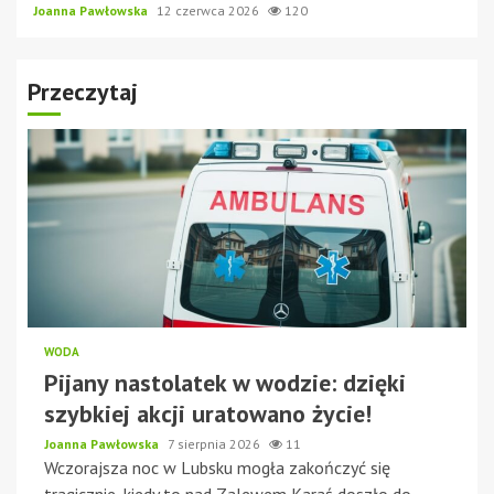
Joanna Pawłowska
12 czerwca 2026
120
Przeczytaj
WODA
Pijany nastolatek w wodzie: dzięki
szybkiej akcji uratowano życie!
Joanna Pawłowska
7 sierpnia 2026
11
Wczorajsza noc w Lubsku mogła zakończyć się
tragicznie, kiedy to nad Zalewem Karaś doszło do