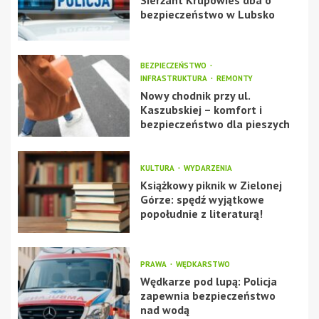
Sierżant Krupowies dba o
bezpieczeństwo w Lubsko
BEZPIECZEŃSTWO
INFRASTRUKTURA
REMONTY
Nowy chodnik przy ul.
Kaszubskiej – komfort i
bezpieczeństwo dla pieszych
KULTURA
WYDARZENIA
Książkowy piknik w Zielonej
Górze: spędź wyjątkowe
popołudnie z literaturą!
PRAWA
WĘDKARSTWO
Wędkarze pod lupą: Policja
zapewnia bezpieczeństwo
nad wodą