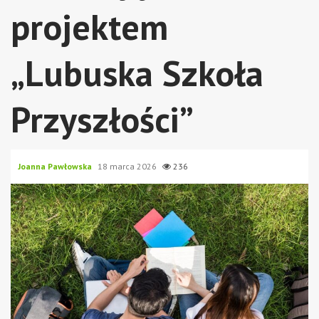
projektem
„Lubuska Szkoła
Przyszłości”
Joanna Pawłowska
18 marca 2026
236