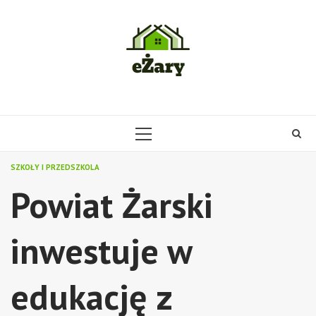
Skip
to
content
PRIMARY
MENU
SZKOŁY I PRZEDSZKOLA
Powiat Żarski
inwestuje w
edukację z