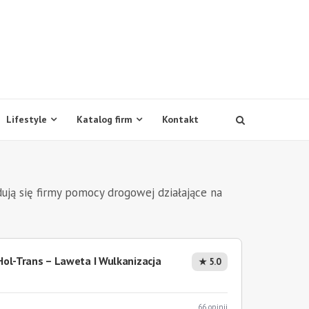
Lifestyle
Katalog firm
Kontakt
ują się firmy pomocy drogowej działające na
ol-Trans – Laweta I Wulkanizacja
★ 5.0
66 opinii