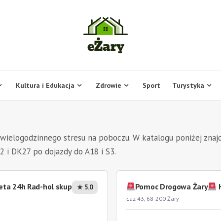
Kultura i Edukacja
Zdrowie
Sport
Turystyka
 wielogodzinnego stresu na poboczu. W katalogu poniżej znajd
2 i DK27 po dojazdy do A18 i S3.
eta 24h Rad-hol skup
Pomoc Drogowa Żary
H
★ 5.0
Łaz 43, 68-200 Żary