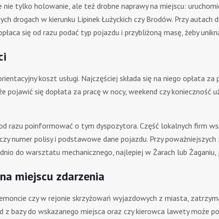
je nie tylko holowanie, ale też drobne naprawy na miejscu: urucho
ych drogach w kierunku Lipinek Łużyckich czy Brodów. Przy autach 
łaca się od razu podać typ pojazdu i przybliżoną masę, żeby unikną
ci
rientacyjny koszt usługi. Najczęściej składa się na niego opłata z
ojawić się dopłata za pracę w nocy, weekend czy konieczność użyc
od razu poinformować o tym dyspozytora. Część lokalnych firm wsp
arczy numer polisy i podstawowe dane pojazdu. Przy poważniejszyc
dnio do warsztatu mechanicznego, najlepiej w Żarach lub Żaganiu, 
 na miejscu zdarzenia
remoncie czy w rejonie skrzyżowań wyjazdowych z miasta, zatrzym
jazd z bazy do wskazanego miejsca oraz czy kierowca lawety może