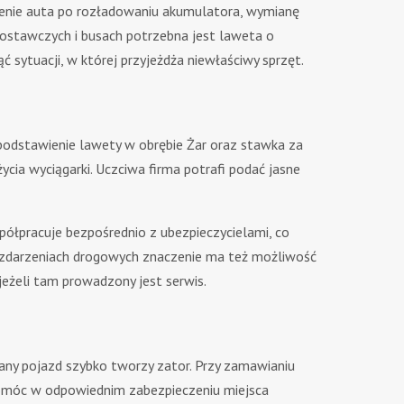
mienie auta po rozładowaniu akumulatora, wymianę
dostawczych i busach potrzebna jest laweta o
ć sytuacji, w której przyjeżdża niewłaściwy sprzęt.
a podstawienie lawety w obrębie Żar oraz stawka za
ia wyciągarki. Uczciwa firma potrafi podać jasne
ółpracuje bezpośrednio z ubezpieczycielami, co
h zdarzeniach drogowych znaczenie ma też możliwość
jeżeli tam prowadzony jest serwis.
any pojazd szybko tworzy zator. Przy zamawianiu
 pomóc w odpowiednim zabezpieczeniu miejsca