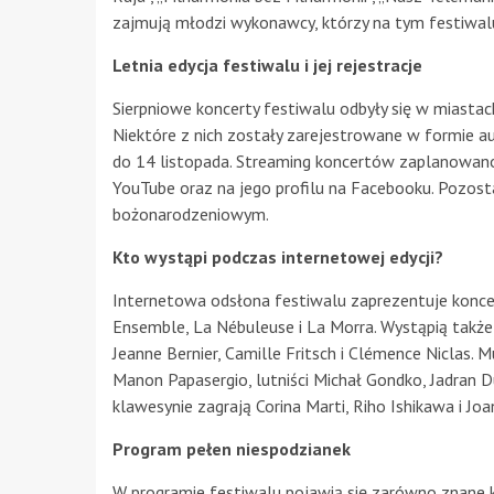
zajmują młodzi wykonawcy, którzy na tym festiwalu
Letnia edycja festiwalu i jej rejestracje
Sierpniowe koncerty festiwalu odbyły się w miastac
Niektóre z nich zostały zarejestrowane w formie au
do 14 listopada. Streaming koncertów zaplanowano
YouTube oraz na jego profilu na Facebooku. Pozost
bożonarodzeniowym.
Kto wystąpi podczas internetowej edycji?
Internetowa odsłona festiwalu zaprezentuje konce
Ensemble, La Nébuleuse i La Morra. Wystąpią także 
Jeanne Bernier, Camille Fritsch i Clémence Niclas
Manon Papasergio, lutniści Michał Gondko, Jadran D
klawesynie zagrają Corina Marti, Riho Ishikawa i Jo
Program pełen niespodzianek
W programie festiwalu pojawią się zarówno znane k