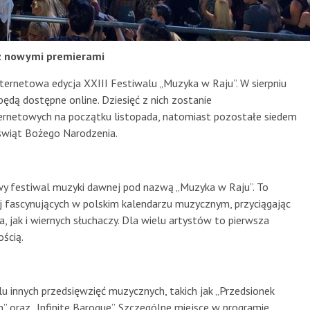
 z nowymi premierami
ternetowa edycja XXIII Festiwalu „Muzyka w Raju”. W sierpniu
będą dostępne online. Dziesięć z nich zostanie
rnetowych na początku listopada, natomiast pozostałe siedem
świąt Bożego Narodzenia.
y festiwal muzyki dawnej pod nazwą „Muzyka w Raju”. To
ej fascynujących w polskim kalendarzu muzycznym, przyciągając
jak i wiernych słuchaczy. Dla wielu artystów to pierwsza
ością.
elu innych przedsięwzięć muzycznych, takich jak „Przedsionek
n” oraz „Infinite Baroque”. Szczególne miejsce w programie