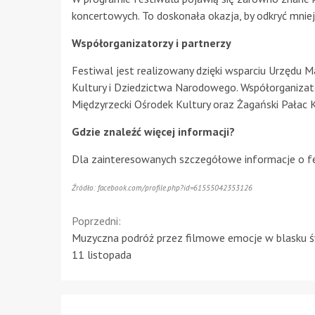
koncertowych. To doskonała okazja, by odkryć mniej
Współorganizatorzy i partnerzy
Festiwal jest realizowany dzięki wsparciu Urzędu
Kultury i Dziedzictwa Narodowego. Współorganizat
Międzyrzecki Ośrodek Kultury oraz Żagański Pałac K
Gdzie znaleźć więcej informacji?
Dla zainteresowanych szczegółowe informacje o fes
Źródło: facebook.com/profile.php?id=61555042353126
Continue
Poprzedni:
Muzyczna podróż przez filmowe emocje w blasku ś
Reading
11 listopada