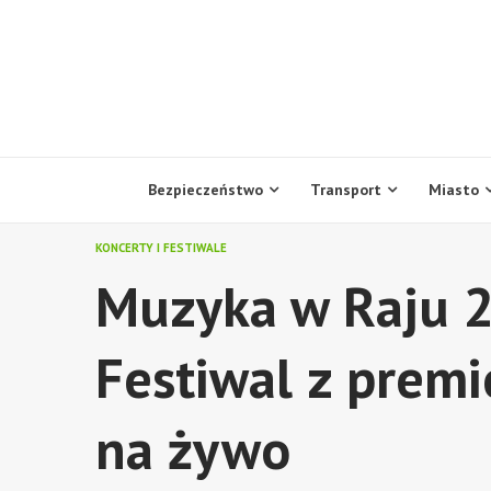
Skip
to
content
Bezpieczeństwo
Transport
Miasto
KONCERTY I FESTIWALE
Muzyka w Raju 2
Festiwal z prem
na żywo