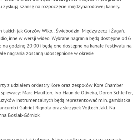
 zyskują szansę na rozpoczęcie międzynarodowej kariery.
h takich jak Gorzów Wlkp., Świebodzin, Międzyrzecz i Żagań.
dio, inne w wersji wideo. Wybrane nagrania będą dostępne od 6
 na godzinę 20:00 i będą one dostępne na kanale festiwalu na
ałe nagrania zostaną udostępnione w okresie
rty z udziałem orkiestry Kore oraz zespołów Kore Chamber
śpiewacy: Marc Mauillon, Ivo Haun de Oliveira, Doron Schleifer,
. Muzyków instrumentalnych będą reprezentować m.in. gambistka
uncumb i Gabriel Rignola oraz skrzypek Vojtech Jakl. Na
anna Boślak-Górniok.
ompozycje, jak i utwory, które rzadko goszczą na scenach