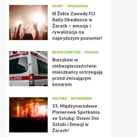
SPORT
WYDARZENIA
III Żółte Zawody FCI
Rally Obedience w
Żarach – emocje i
rywalizacja na
najwyższym poziomie!
BEZPIECZEŃSTWO
POGODA
Bieszków w
niebezpieczeństwie:
mieszkańcy ostrzegają
przed zwisającym
konarem
KULTURA
WYDARZENIA
35. Międzynarodowe
Plenerowe Spotkania
ze Sztuką: Osiem Dni
Sztuki i Emocji w
Żarach!