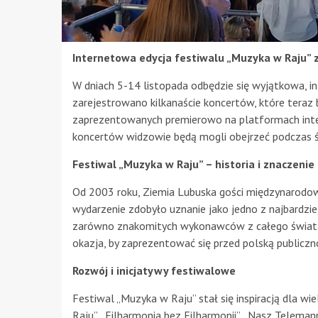
Internetowa edycja festiwalu „Muzyka w Raju”
W dniach 5-14 listopada odbędzie się wyjątkowa, in
zarejestrowano kilkanaście koncertów, które teraz 
zaprezentowanych premierowo na platformach inte
koncertów widzowie będą mogli obejrzeć podczas 
Festiwal „Muzyka w Raju” – historia i znaczenie
Od 2003 roku, Ziemia Lubuska gości międzynarodow
wydarzenie zdobyło uznanie jako jedno z najbardzi
zarówno znakomitych wykonawców z całego świata, 
okazja, by zaprezentować się przed polską publiczn
Rozwój i inicjatywy festiwalowe
Festiwal „Muzyka w Raju” stał się inspiracją dla wi
Raju”, „Filharmonia bez Filharmonii”, „Nasz Teleman