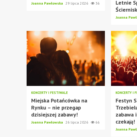
Letnie S
Joanna Pawłowska
29 lipca 2026
36
Ściernis
Joanna Paw
KONCERTY I FESTIWALE
KONCERTY I 
Miejska Potańcówka na
Festyn S
Rynku – nie przegap
Trzebiel
dzisiejszej zabawy!
zabawa i
czekają!
Joanna Pawłowska
26 lipca 2026
66
Joanna Paw