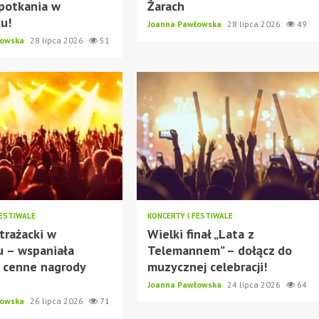
potkania w
Żarach
ku!
Joanna Pawłowska
28 lipca 2026
49
łowska
28 lipca 2026
51
FESTIWALE
KONCERTY I FESTIWALE
trażacki w
Wielki finał „Lata z
u – wspaniała
Telemannem” – dołącz do
 cenne nagrody
muzycznej celebracji!
Joanna Pawłowska
24 lipca 2026
64
łowska
26 lipca 2026
71