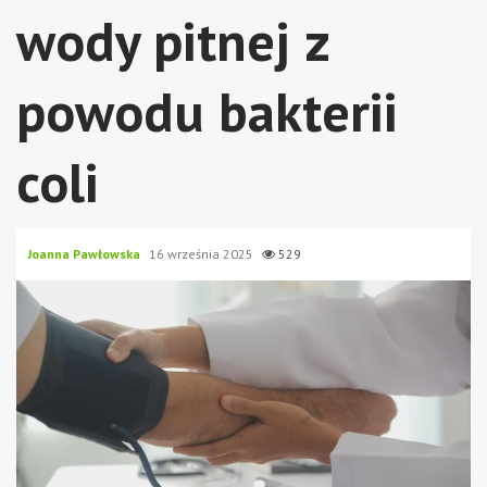
wody pitnej z
powodu bakterii
coli
Joanna Pawłowska
16 września 2025
529