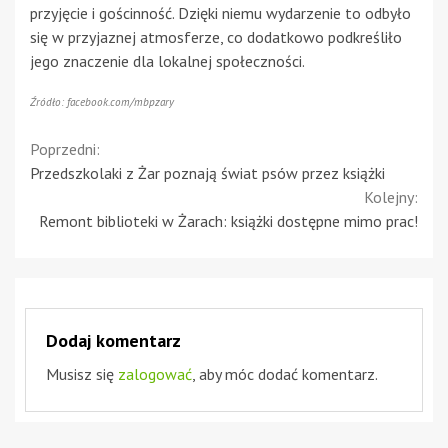
przyjęcie i gościnność. Dzięki niemu wydarzenie to odbyło
się w przyjaznej atmosferze, co dodatkowo podkreśliło
jego znaczenie dla lokalnej społeczności.
Źródło: facebook.com/mbpzary
Continue
Poprzedni:
Przedszkolaki z Żar poznają świat psów przez książki
Reading
Kolejny:
Remont biblioteki w Żarach: książki dostępne mimo prac!
Dodaj komentarz
Musisz się
zalogować
, aby móc dodać komentarz.