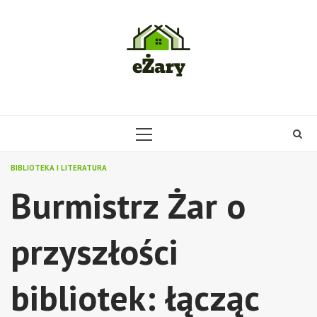
Skip
to
content
PRIMARY
MENU
BIBLIOTEKA I LITERATURA
Burmistrz Żar o
przyszłości
bibliotek: łącząc