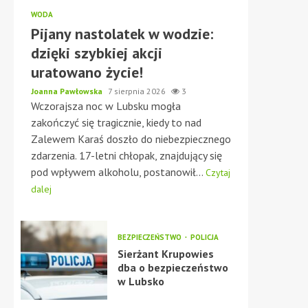
WODA
Pijany nastolatek w wodzie:
dzięki szybkiej akcji
uratowano życie!
Joanna Pawłowska
7 sierpnia 2026
3
Wczorajsza noc w Lubsku mogła
zakończyć się tragicznie, kiedy to nad
Zalewem Karaś doszło do niebezpiecznego
zdarzenia. 17-letni chłopak, znajdujący się
pod wpływem alkoholu, postanowił...
Czytaj
dalej
BEZPIECZEŃSTWO
POLICJA
Sierżant Krupowies
dba o bezpieczeństwo
w Lubsko