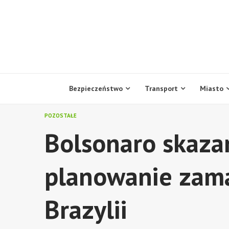
Skip
to
content
Bezpieczeństwo
Transport
Miasto
POZOSTAŁE
Bolsonaro skazan
planowanie zam
Brazylii