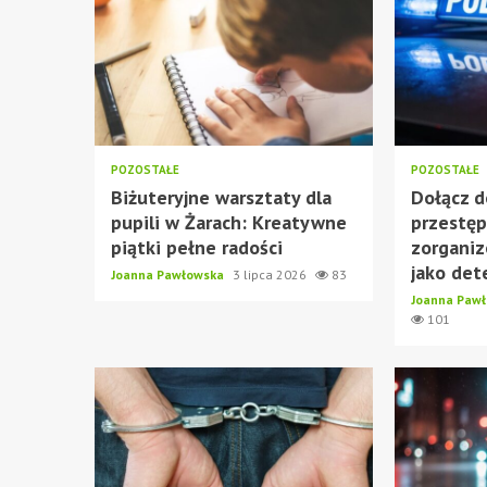
POZOSTAŁE
POZOSTAŁE
Biżuteryjne warsztaty dla
Dołącz d
pupili w Żarach: Kreatywne
przestęp
piątki pełne radości
zorgani
jako det
Joanna Pawłowska
3 lipca 2026
83
Joanna Paw
101