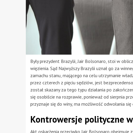
Były prezydent Brazylii, Jair Bolsonaro, stoi w obli
więzienia. Sąd Najwyższy Brazylii uznał go za winne
zamachu stanu, mającego na celu utrzymanie władz
przez czterech z pięciu sędziów, jest bezprecedens
został skazany za tego typu działania po zakończen
się osobiście na rozprawie, ponieważ od sierpnia p
przyznaje się do winy, ma możliwość odwołania się
Kontrowersje polityczne w
Akt oskarżenia przeciwko Jair Bolsonaro obejmuje