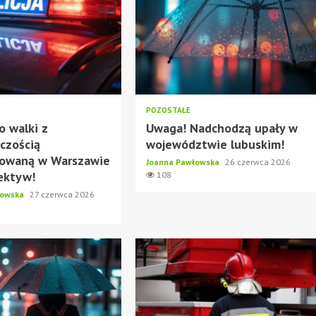
POZOSTAŁE
o walki z
Uwaga! Nadchodzą upały w
czością
województwie lubuskim!
zowaną w Warszawie
Joanna Pawłowska
26 czerwca 2026
ektyw!
108
łowska
27 czerwca 2026