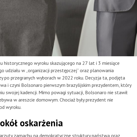
czu historycznego wyroku skazującego na 27 lat i 3 miesiące
go udziału w „organizacji przestępczej” oraz planowania
y po przegranych wyborach w 2022 roku. Decyzja ta, podjęta
owa i czyni Bolsonaro pierwszym brazylijskim prezydentem, który
iu swojej kadencji. Mimo powagi sytuacji, Bolsonaro nie stawił
rzebywa w areszcie domowym. Chociaż były prezydent nie
 od wyroku.
okół oskarżenia
 zarzuty zamachu na demokratyczne struktury państwa oraz