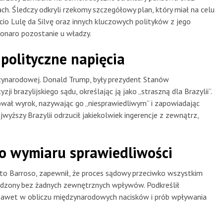
h. Śledczy odkryli rzekomy szczegółowy plan, który miał na celu
cio Lulę da Silvę oraz innych kluczowych polityków z jego
sonaro pozostanie u władzy.
polityczne napięcia
dzynarodowej. Donald Trump, były prezydent Stanów
i brazylijskiego sądu, określając ją jako „straszną dla Brazylii”.
ował wyrok, nazywając go „niesprawiedliwym” i zapowiadając
wyższy Brazylii odrzucił jakiekolwiek ingerencje z zewnątrz,
go wymiaru sprawiedliwości
rto Barroso, zapewnił, że proces sądowy przeciwko wszystkim
dzony bez żadnych zewnętrznych wpływów. Podkreślił
 nawet w obliczu międzynarodowych nacisków i prób wpływania