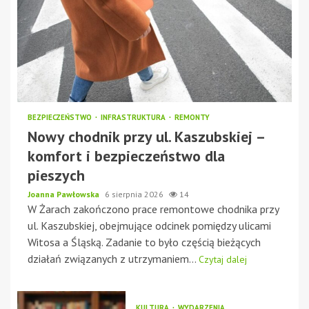
BEZPIECZEŃSTWO
INFRASTRUKTURA
REMONTY
Nowy chodnik przy ul. Kaszubskiej –
komfort i bezpieczeństwo dla
pieszych
Joanna Pawłowska
6 sierpnia 2026
14
W Żarach zakończono prace remontowe chodnika przy
ul. Kaszubskiej, obejmujące odcinek pomiędzy ulicami
Witosa a Śląską. Zadanie to było częścią bieżących
działań związanych z utrzymaniem...
Czytaj dalej
KULTURA
WYDARZENIA