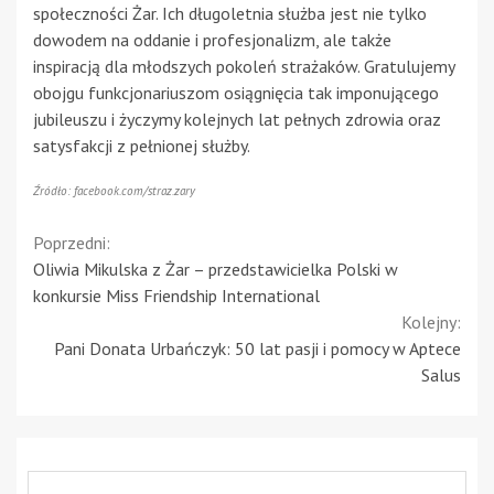
społeczności Żar. Ich długoletnia służba jest nie tylko
dowodem na oddanie i profesjonalizm, ale także
inspiracją dla młodszych pokoleń strażaków. Gratulujemy
obojgu funkcjonariuszom osiągnięcia tak imponującego
jubileuszu i życzymy kolejnych lat pełnych zdrowia oraz
satysfakcji z pełnionej służby.
Źródło: facebook.com/straz.zary
Continue
Poprzedni:
Oliwia Mikulska z Żar – przedstawicielka Polski w
Reading
konkursie Miss Friendship International
Kolejny:
Pani Donata Urbańczyk: 50 lat pasji i pomocy w Aptece
Salus