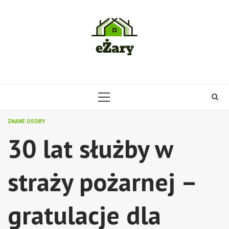
Skip
to
content
PRIMARY
MENU
ZNANE OSOBY
30 lat służby w
straży pożarnej –
gratulacje dla