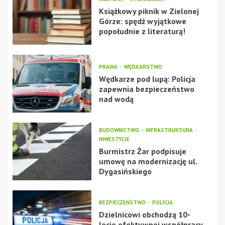
Książkowy piknik w Zielonej
Górze: spędź wyjątkowe
popołudnie z literaturą!
PRAWA
WĘDKARSTWO
Wędkarze pod lupą: Policja
zapewnia bezpieczeństwo
nad wodą
BUDOWNICTWO
INFRASTRUKTURA
INWESTYCJE
Burmistrz Żar podpisuje
umowę na modernizację ul.
Dygasińskiego
BEZPIECZEŃSTWO
POLICJA
Dzielnicowi obchodzą 10-
lecie efektywnej współpracy