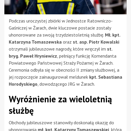
Podczas uroczystej zbiórki w Jednostce Ratowniczo-
Gaśniczej w Żarach, dwie kluczowe postacie zostały
uhonorowane za swoją trzydziestoletnią służbę.
Mł. kpt.
Katarzyna Tomaszewska
oraz
st. asp. Piotr Kowalski
otrzymali jubileuszowe nagrody, które wręczył im
st.
bryg. Paweł Hryniewicz
, pełniący funkcję Komendanta
Powiatowego Państwowej Straży Pożarnej w Żarach.
Ceremonia odbyła się w obecności II zmiany służbowej, a
jej rozpoczęcie zainaugurował meldunek
kpt. Sebastiana
Horodyskiego
, dowodzącego JRG w Żarach.
Wyróżnienie za wieloletnią
służbę
Obchody jubileuszowe stanowiły doskonałą okazję do
uhonorowania
mł. kpt. Katarzyny Tomaszewskiej
, która