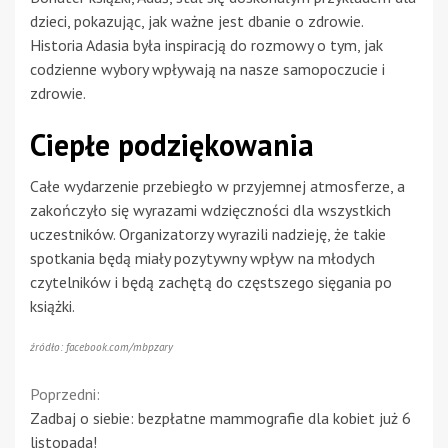
dzieci, pokazując, jak ważne jest dbanie o zdrowie.
Historia Adasia była inspiracją do rozmowy o tym, jak
codzienne wybory wpływają na nasze samopoczucie i
zdrowie.
Ciepłe podziękowania
Całe wydarzenie przebiegło w przyjemnej atmosferze, a
zakończyło się wyrazami wdzięczności dla wszystkich
uczestników. Organizatorzy wyrazili nadzieję, że takie
spotkania będą miały pozytywny wpływ na młodych
czytelników i będą zachętą do częstszego sięgania po
książki.
źródło: facebook.com/mbpzary
Continue
Poprzedni:
Zadbaj o siebie: bezpłatne mammografie dla kobiet już 6
Reading
listopada!