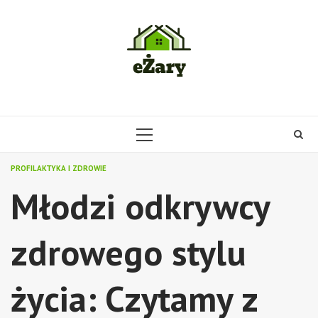
Skip
to
content
PRIMARY
MENU
PROFILAKTYKA I ZDROWIE
Młodzi odkrywcy
zdrowego stylu
życia: Czytamy z