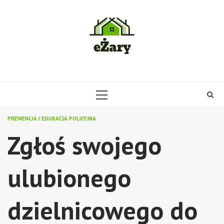
Skip
to
content
PRIMARY
MENU
PREWENCJA I EDUKACJA POLICYJNA
Zgłoś swojego
ulubionego
dzielnicowego do