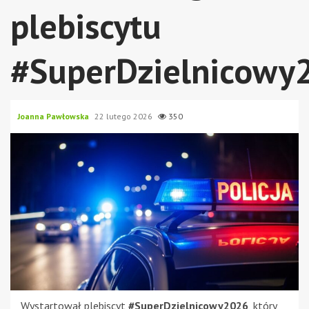
plebiscytu
#SuperDzielnicowy
Joanna Pawłowska
22 lutego 2026
350
Wystartował plebiscyt
#SuperDzielnicowy2026
, który