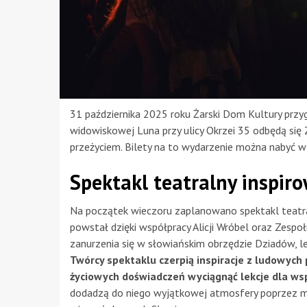
31 października 2025 roku Żarski Dom Kultury przy
widowiskowej Luna przy ulicy Okrzei 35 odbędą się
przeżyciem. Bilety na to wydarzenie można nabyć w 
Spektakl teatralny inspir
Na początek wieczoru zaplanowano spektakl teatraln
powstał dzięki współpracy Alicji Wróbel oraz Zesp
zanurzenia się w słowiańskim obrzędzie Dziadów, le
Twórcy spektaklu czerpią inspiracje z ludowych 
życiowych doświadczeń wyciągnąć lekcje dla ws
dodadzą do niego wyjątkowej atmosfery poprzez mu