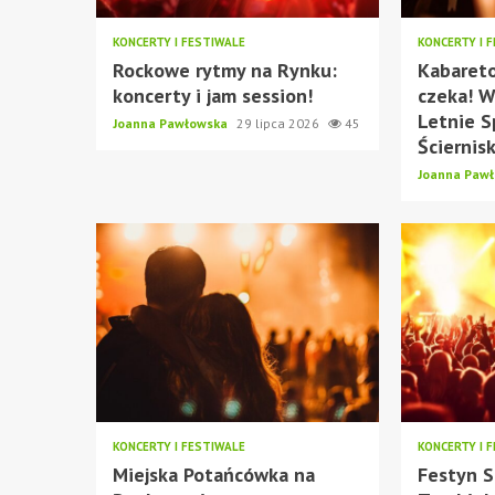
KONCERTY I FESTIWALE
KONCERTY I 
Rockowe rytmy na Rynku:
Kabaret
koncerty i jam session!
czeka! W
Letnie S
Joanna Pawłowska
29 lipca 2026
45
Ściernis
Joanna Paw
KONCERTY I FESTIWALE
KONCERTY I 
Miejska Potańcówka na
Festyn S