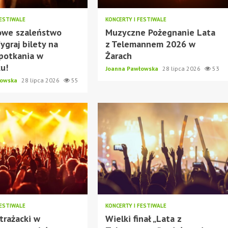
FESTIWALE
KONCERTY I FESTIWALE
owe szaleństwo
Muzyczne Pożegnanie Lata
ygraj bilety na
z Telemannem 2026 w
potkania w
Żarach
ku!
Joanna Pawłowska
28 lipca 2026
53
łowska
28 lipca 2026
55
FESTIWALE
KONCERTY I FESTIWALE
trażacki w
Wielki finał „Lata z