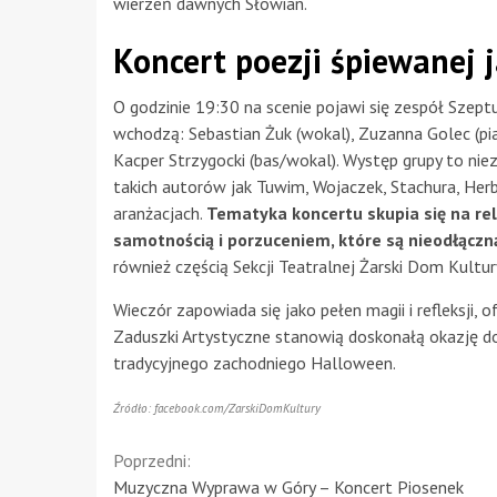
wierzeń dawnych Słowian.
Koncert poezji śpiewanej 
O godzinie 19:30 na scenie pojawi się zespół Szept
wchodzą: Sebastian Żuk (wokal), Zuzanna Golec (pi
Kacper Strzygocki (bas/wokal). Występ grupy to nie
takich autorów jak Tuwim, Wojaczek, Stachura, Her
aranżacjach.
Tematyka koncertu skupia się na rel
samotnością i porzuceniem, które są nieodłączną
również częścią Sekcji Teatralnej Żarski Dom Kultur
Wieczór zapowiada się jako pełen magii i refleksji, 
Zaduszki Artystyczne stanowią doskonałą okazję do
tradycyjnego zachodniego Halloween.
Źródło: facebook.com/ZarskiDomKultury
Continue
Poprzedni:
Muzyczna Wyprawa w Góry – Koncert Piosenek