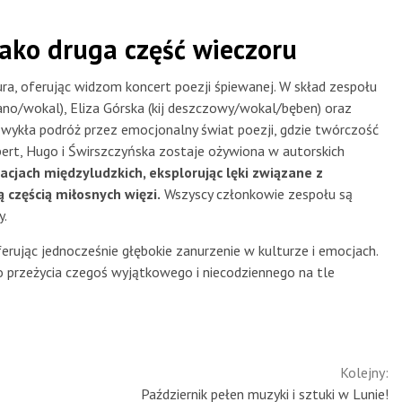
jako druga część wieczoru
ura, oferując widzom koncert poezji śpiewanej. W skład zespołu
ano/wokal), Eliza Górska (kij deszczowy/wokal/bęben) oraz
zwykła podróż przez emocjonalny świat poezji, gdzie twórczość
bert, Hugo i Świrszczyńska zostaje ożywiona w autorskich
acjach międzyludzkich, eksplorując lęki związane z
 częścią miłosnych więzi.
Wszyscy członkowie zespołu są
y.
oferując jednocześnie głębokie zanurzenie w kulturze i emocjach.
 przeżycia czegoś wyjątkowego i niecodziennego na tle
Kolejny:
Październik pełen muzyki i sztuki w Lunie!