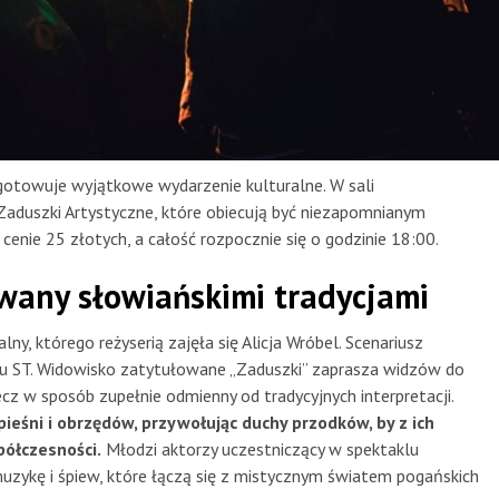
gotowuje wyjątkowe wydarzenie kulturalne. W sali
 Zaduszki Artystyczne, które obiecują być niezapomnianym
cenie 25 złotych, a całość rozpocznie się o godzinie 18:00.
owany słowiańskimi tradycjami
y, którego reżyserią zajęła się Alicja Wróbel. Scenariusz
ołu ST. Widowisko zatytułowane „Zaduszki” zaprasza widzów do
cz w sposób zupełnie odmienny od tradycyjnych interpretacji.
pieśni i obrzędów, przywołując duchy przodków, by z ich
półczesności.
Młodzi aktorzy uczestniczący w spektaklu
zykę i śpiew, które łączą się z mistycznym światem pogańskich