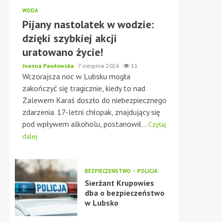
WODA
Pijany nastolatek w wodzie:
dzięki szybkiej akcji
uratowano życie!
Joanna Pawłowska
7 sierpnia 2026
11
Wczorajsza noc w Lubsku mogła
zakończyć się tragicznie, kiedy to nad
Zalewem Karaś doszło do niebezpiecznego
zdarzenia. 17-letni chłopak, znajdujący się
pod wpływem alkoholu, postanowił...
Czytaj
dalej
BEZPIECZEŃSTWO
POLICJA
Sierżant Krupowies
dba o bezpieczeństwo
w Lubsko