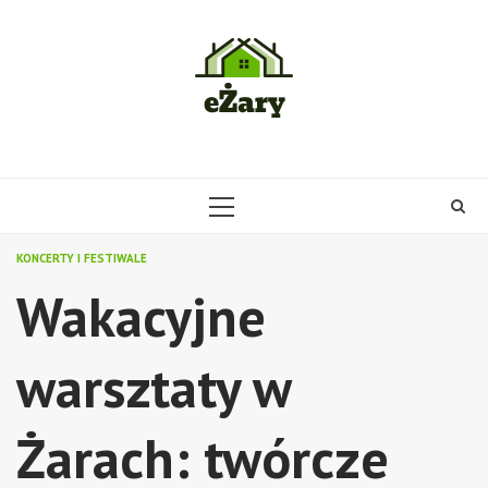
Skip
to
content
PRIMARY
MENU
KONCERTY I FESTIWALE
Wakacyjne
warsztaty w
Żarach: twórcze