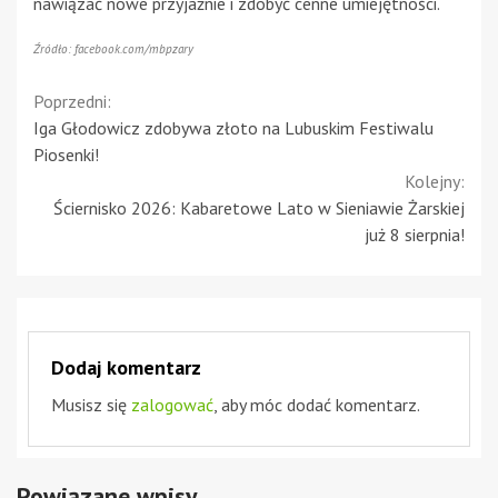
nawiązać nowe przyjaźnie i zdobyć cenne umiejętności.
Źródło: facebook.com/mbpzary
Continue
Poprzedni:
Iga Głodowicz zdobywa złoto na Lubuskim Festiwalu
Reading
Piosenki!
Kolejny:
Ściernisko 2026: Kabaretowe Lato w Sieniawie Żarskiej
już 8 sierpnia!
Dodaj komentarz
Musisz się
zalogować
, aby móc dodać komentarz.
Powiązane wpisy