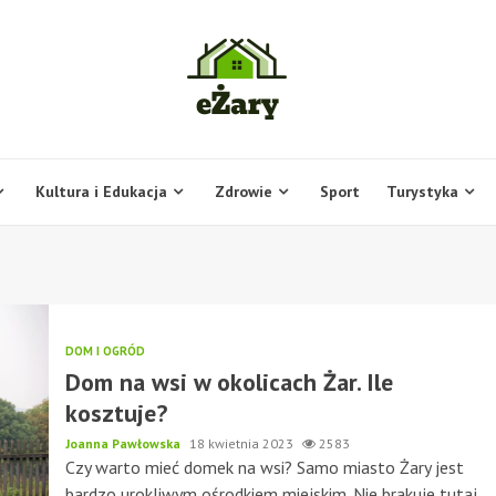
Kultura i Edukacja
Zdrowie
Sport
Turystyka
DOM I OGRÓD
Dom na wsi w okolicach Żar. Ile
kosztuje?
Joanna Pawłowska
18 kwietnia 2023
2583
Czy warto mieć domek na wsi? Samo miasto Żary jest
bardzo urokliwym ośrodkiem miejskim. Nie brakuje tutaj