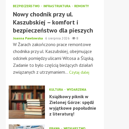
BEZPIECZEŃSTWO
INFRASTRUKTURA
REMONTY
Nowy chodnik przy ul.
Kaszubskiej – komfort i
bezpieczeństwo dla pieszych
Joanna Pawłowska
6 sierpnia 2026
8
W Żarach zakończono prace remontowe
chodnika przy ul. Kaszubskiej, obejmujące
odcinek pomiędzy ulicami Witosa a Śląską.
Zadanie to było częścią bieżących działań
związanych z utrzymaniem...
Czytaj dalej
KULTURA
WYDARZENIA
Książkowy piknik w
Zielonej Górze: spędź
wyjątkowe popołudnie
z literaturą!
PRAWA
WĘDKARSTWO