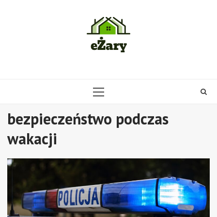
Skip
to
content
PRIMARY
MENU
bezpieczeństwo podczas
wakacji