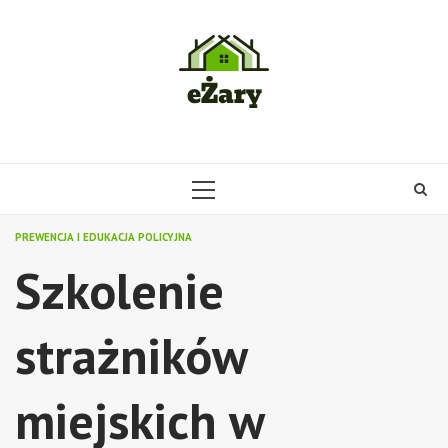
Skip
to
content
PRIMARY
MENU
PREWENCJA I EDUKACJA POLICYJNA
Szkolenie
strażników
miejskich w