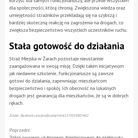
korzyść dla samych funkcjonariuszy, ale przede wszystkim
dla społeczności, którą chronią. Zwiększona wiedza oraz
umiejętności strażników przekładają się na szybszą i
bardziej skuteczną reakcję na zagrożenia na drogach, co
zwiększa bezpieczeństwo wszystkich uczestników ruchu.
Stała gotowość do działania
Straż Miejska w Żarach pozostaje nieustannie
zaangażowana w swoją misję. Dzięki takim inicjatywom
jak niedawne szkolenie, funkcjonariusze są zawsze
gotowi do działania, zapewniając mieszkańcom
bezpieczeństwo i spokój. Ich obecność na lokalnych
drogach jest gwarancją dla mieszkańców, że są w dobrych
rękach.
Źródło: facebook.com/profile.php?id=61575033807462
Continue
Poprzedni:
Zgłoś swojego ulubionego dzielnicowego do plebiscytu