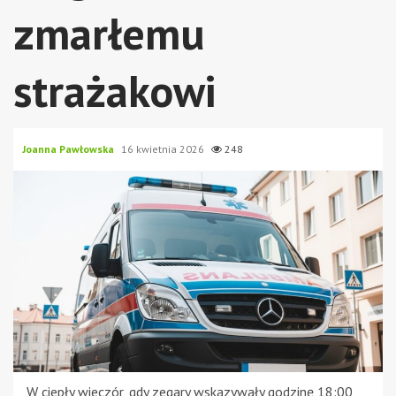
zmarłemu
strażakowi
Joanna Pawłowska
16 kwietnia 2026
248
W ciepły wieczór, gdy zegary wskazywały godzinę 18:00,