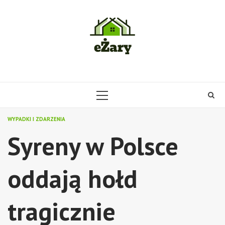
Skip
to
content
PRIMARY
MENU
WYPADKI I ZDARZENIA
Syreny w Polsce
oddają hołd
tragicznie