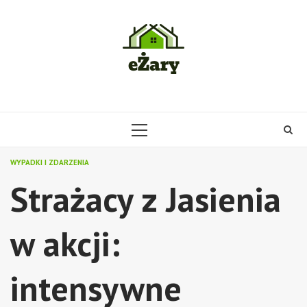
Skip
to
content
PRIMARY
MENU
WYPADKI I ZDARZENIA
Strażacy z Jasienia
w akcji:
intensywne