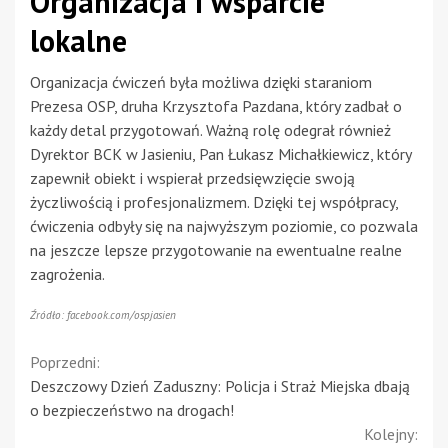
Organizacja i wsparcie
lokalne
Organizacja ćwiczeń była możliwa dzięki staraniom
Prezesa OSP, druha Krzysztofa Pazdana, który zadbał o
każdy detal przygotowań. Ważną rolę odegrał również
Dyrektor BCK w Jasieniu, Pan Łukasz Michałkiewicz, który
zapewnił obiekt i wspierał przedsięwzięcie swoją
życzliwością i profesjonalizmem. Dzięki tej współpracy,
ćwiczenia odbyły się na najwyższym poziomie, co pozwala
na jeszcze lepsze przygotowanie na ewentualne realne
zagrożenia.
Źródło: facebook.com/ospjasien
Continue
Poprzedni:
Deszczowy Dzień Zaduszny: Policja i Straż Miejska dbają
Reading
o bezpieczeństwo na drogach!
Kolejny: