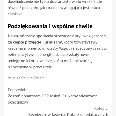
doświadczenie nie tylko dostarczyło wielu wrażeń, ale
również pokazało, jak trudna i wymagająca jest praca
strażaka.
Podziękowania i wspólne chwile
Na zakończenie spotkania strażacy nie kryli wdzięczności
za
ciepłe przyjęcie i uśmiechy
, które towarzyszyły
każdemu momentowi wizyty. Wspólnie spędzony czas był
pełen pozytywnej energii, a dzieci zyskały nowe
umiejętności oraz wiedzę, która może okazać się
nieoceniona w przyszłości.
źródło: facebook.com/ospjasien
Continue
Poprzedni:
Zostań bohaterem OSP Jasień: Szukamy odważnych
Reading
ochotników!
Kolejny:
Bezpieczni w Jasieniu: Dołącz do edukacyjnych