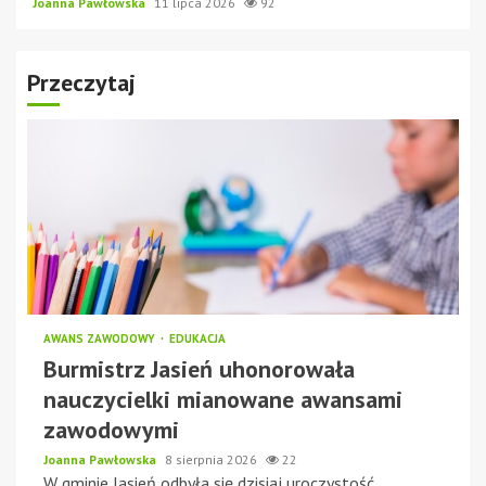
Joanna Pawłowska
11 lipca 2026
92
Przeczytaj
AWANS ZAWODOWY
EDUKACJA
Burmistrz Jasień uhonorowała
nauczycielki mianowane awansami
zawodowymi
Joanna Pawłowska
8 sierpnia 2026
22
W gminie Jasień odbyła się dzisiaj uroczystość