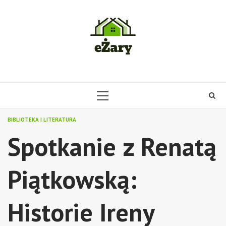
Skip
to
content
PRIMARY
MENU
BIBLIOTEKA I LITERATURA
Spotkanie z Renatą
Piątkowską:
Historie Ireny