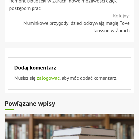
Remont biblioteki w Żarach: nowe możliwości dzięki
Reading
postępom prac
Kolejny:
Muminkowe przygody: dzieci odkrywają magię Tove
Jansson w Żarach
Dodaj komentarz
Musisz się
zalogować
, aby móc dodać komentarz.
Powiązane wpisy